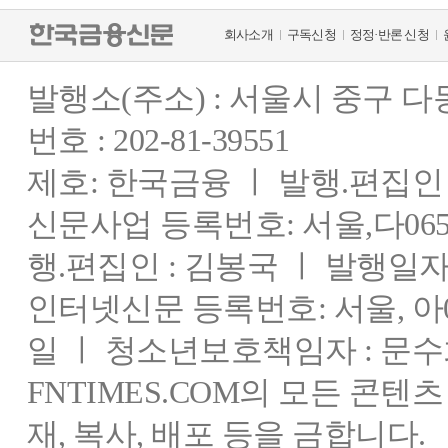
회사소개
구독신청
정정·반론 신청
발행소(주소) : 서울시 중구 
번호 : 202-81-39551
제호: 한국금융 ㅣ 발행.편집인 : 
신문사업 등록번호: 서울,다0655
행.편집인 : 김봉국 ㅣ 발행일자:
인터넷신문 등록번호: 서울, 아03
일 ㅣ 청소년보호책임자 : 문수
FNTIMES.COM의 모든 콘텐
재, 복사, 배포 등을 금합니다.