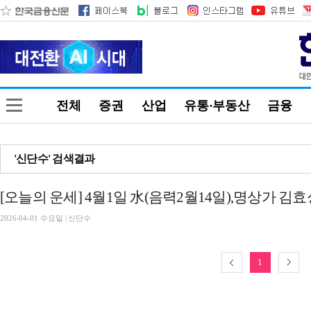
전체
증권
산업
유통·부동산
금융
'신단수' 검색결과
[오늘의 운세] 4월1일 水(음력2월14일),명상가 김
2026-04-01 수요일 | 신단수
1