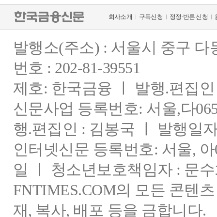
회사소개
구독신청
정정·반론 신청
발행소(주소) : 서울시 중구 
번호 : 202-81-39551
제호: 한국금융 ㅣ 발행.편집인 : 
신문사업 등록번호: 서울,다0655
행.편집인 : 김봉국 ㅣ 발행일자:
인터넷신문 등록번호: 서울, 아03
일 ㅣ 청소년보호책임자 : 문수
FNTIMES.COM의 모든 콘텐
재, 복사, 배포 등을 금합니다.