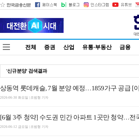
전체
증권
산업
유통·부동산
금융
'신규분양' 검색결과
상동역 롯데캐슬, 7월 분양 예정…1859가구 공급 [이
2026-06-30 화요일 | 조범형 기자
[6월 3주 청약] 수도권 민간 아파트 1곳만 청약…전국
2026-06-12 금요일 | 조범형 기자