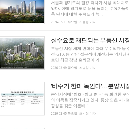
서울과 경기도의 집값 격차가 사상 최대치로
있다. 이에 경기도로 눈을 돌리는 수요자들
축 단지에 대한 주목도가 높...
2026-02-11 수요일 | 조범형 기자
부동산 시장 세제 변화에 따라 무주택자 등
선·GTX 등 강남 접근성이 개선되는 역세권 
르면 최근 강남 출퇴근이 가...
2026-02-09 월요일 | 조범형 기자
'비수기 한파 녹인다'…분양시장
분양시장에 ‘최초··최고·최대’ 등 화려한 
의 이목을 집중시키고 있다. 통상 연초 시기
징성을 갖춘 이른바 ‘...
2026-02-05 목요일 | 조범형 기자