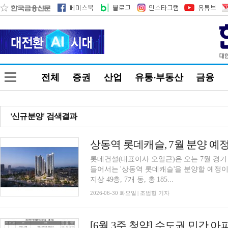
전체
증권
산업
유통·부동산
금융
'신규분양' 검색결과
상동역 롯데캐슬, 7월 분양 예정
롯데건설(대표이사 오일근)은 오는 7월 경기
들어서는 '상동역 롯데캐슬'을 분양할 예정이라
지상 49층, 7개 동, 총 185...
2026-06-30 화요일 | 조범형 기자