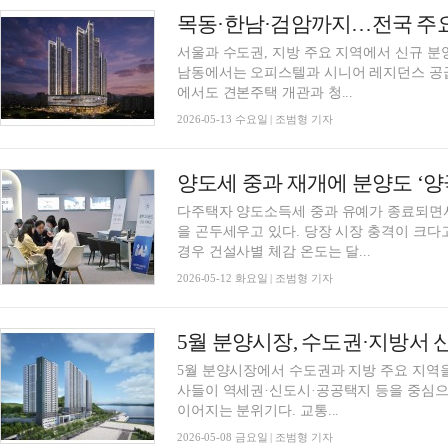
목동·한남·검암까지…전국 주요 
서울과 수도권, 지방 주요 지역에서 신규 분
남동에서는 오피스텔과 시니어 레지던스 공급
에서도 견본주택 개관과 청...
2026-05-13 수요일 | 조범형 기자
양도세 중과 재개에 분양도 ‘
다주택자 양도소득세 중과 유예가 종료되면
을 곤두세우고 있다. 당장 시장 충격이 크다
경우 건설사별 체감 온도는 달...
2026-05-12 화요일 | 조범형 기자
5월 분양시장, 수도권·지방서 
5월 분양시장에서 수도권과 지방 주요 지역을
사들이 역세권·신도시·공공택지 등을 중심
이어지는 분위기다. 교통...
2026-05-08 금요일 | 조범형 기자