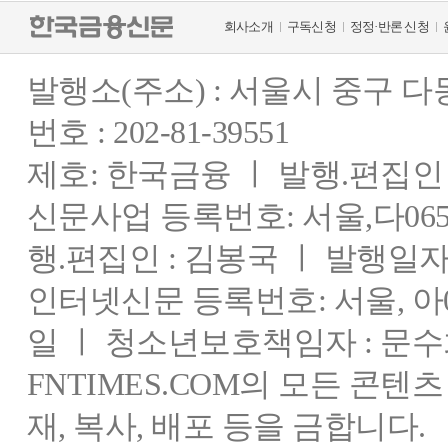
회사소개
구독신청
정정·반론 신청
발행소(주소) : 서울시 중구 
번호 : 202-81-39551
제호: 한국금융 ㅣ 발행.편집인 : 
신문사업 등록번호: 서울,다0655
행.편집인 : 김봉국 ㅣ 발행일자:
인터넷신문 등록번호: 서울, 아03
일 ㅣ 청소년보호책임자 : 문수
FNTIMES.COM의 모든 콘텐
재, 복사, 배포 등을 금합니다.