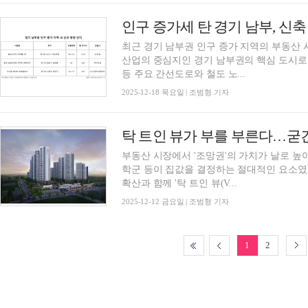
인구 증가세 탄 경기 남부, 신
최근 경기 남부권 인구 증가 지역의 부동산 
산업의 중심지인 경기 남부권의 핵심 도시로
등 주요 간선도로와 철도 노...
2025-12-18 목요일 | 조범형 기자
탁 트인 뷰가 부를 부른다…굳
부동산 시장에서 '조망권'의 가치가 날로 높
학군 등이 집값을 결정하는 절대적인 요소였
확산과 함께 '탁 트인 뷰(V...
2025-12-12 금요일 | 조범형 기자
1
2