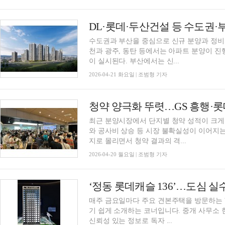
DL·롯데·두산건설 등 수도권
수도권과 부산을 중심으로 신규 분양과 정비
천과 광주, 동탄 등에서는 아파트 분양이 
이 실시된다. 부산에서는 신...
2026-04-21 화요일 | 조범형 기자
청약 양극화 뚜렷…GS 흥행·롯
최근 분양시장에서 단지별 청약 성적이 크게
와 공사비 상승 등 시장 불확실성이 이어지
지로 몰리면서 청약 결과의 격...
2026-04-20 월요일 | 조범형 기자
‘정동 롯데캐슬 136’…도심 실
매주 금요일마다 주요 견본주택을 방문하는 '
기 쉽게 소개하는 코너입니다. 중개 사무소 
신뢰성 있는 정보로 독자 ...