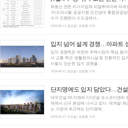
부동산 전문 리서치업체 리얼투데이에 따르면 6
구(오피스텔·공공지원 민간임대·통합공공임대
수가 진행된다.수도권에서...
2026-06-12 금요일 | 조범형 기자
입지 넘어 설계 경쟁…아파트 
입지 경쟁력은 여전히 주택시장의 핵심 평가
서 교통·학군·생활편의시설 등 전통적인 입
사들도 단순한 입지 경쟁을...
2026-06-12 금요일 | 조범형 기자
대우건설·DL이앤씨·GS건설·포스코이앤씨 등
역에서 신규 분양에 나서고 있다. 재개발·
는 가운데 최근에는 단지명에...
2026-05-27 수요일 | 조범형 기자