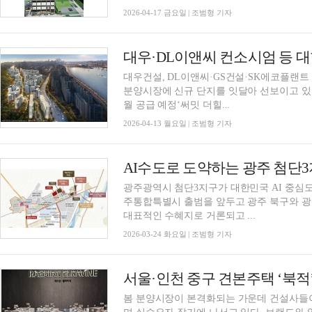
2026-04-17 금요일 | 조범형 기자
대우건설, DL이앤씨·GS건설·SK에코플랜트
분양시장에 신규 단지를 잇달아 선보이고 있다.
월 공급 예정‘써밋 더힐...
2026-04-13 월요일 | 조범형 기자
AI수도로 도약하는 광주 첨단
광주광역시 첨단3지구가 대한민국 AI 중심
주통합특별시 출범을 앞두고 광주 북구와 광
대표적인 수혜지로 거론되고 ...
2026-03-24 화요일 | 조범형 기자
봄 분양시장이 본격화되는 가운데 건설사들이