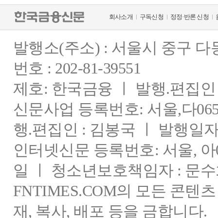
회사소개
구독신청
정정·반론 신청
발행소(주소) : 서울시 중구 
번호 : 202-81-39551
제호: 한국금융 ㅣ 발행.편집인 : 
신문사업 등록번호: 서울,다0655
행.편집인 : 김봉국 ㅣ 발행일자:
인터넷신문 등록번호: 서울, 아03
일 ㅣ 청소년보호책임자 : 문수
FNTIMES.COM의 모든 콘텐
재, 복사, 배포 등을 금합니다.