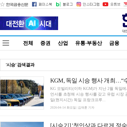
전체
증권
산업
유통·부동산
금융
'시승' 검색결과
KGM, 독일 시승 행사 개최…“
KG 모빌리티(이하 KGM)가 지난 2월 독
언서를 초청해 시승 행사를 갖고 유럽 시장 공
일(현지시간) 독일 프랑크프루...
2026-04-14 화요일 | 김재훈 기자
[시승기] '첫인상과 다르게 정숙