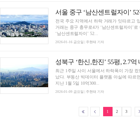
전국 주요 지역에서 하락 거래가 잇따르고 있
거래는 중구 충무로4가 ‘남산센트럴자이’로
‘남산센트럴자이’ 52...
2026-01-16 금요일 | 주현태 기자
최근 1주일 사이 서울에서 하락폭이 가장 
났다. 부동산 빅데이터 플랫폼 아실에 따르면, 성북구 돈암동 한신·한진 55평형(152.25㎡)은
지난 1월 5일 10억300...
2026-01-09 금요일 | 주현태 기자
1
2
3