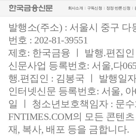
회사소개
구독신청
정정·반론 신청
발행소(주소) : 서울시 중구 
번호 : 202-81-39551
제호: 한국금융 ㅣ 발행.편집인 : 
신문사업 등록번호: 서울,다0655
행.편집인 : 김봉국 ㅣ 발행일자:
인터넷신문 등록번호: 서울, 아03
일 ㅣ 청소년보호책임자 : 문수
FNTIMES.COM의 모든 콘텐
재, 복사, 배포 등을 금합니다.