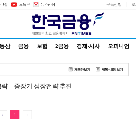
구독신청
로
부동산
금융
보험
2금융
경제·시사
오피니언
제목만보기
제목+내용 보기
 공략…중장기 성장전략 추진
1