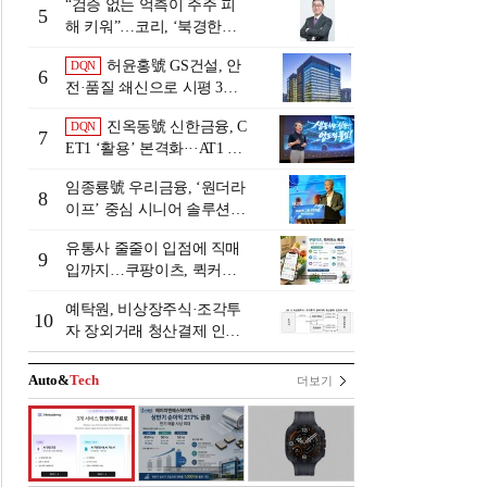
“검증 없는 억측이 주주 피
5
해 키워”…코리, ‘북경한미
미수채권 논란’ 정면 반박
허윤홍號 GS건설, 안
DQN
6
전·품질 쇄신으로 시평 3위
탈환
진옥동號 신한금융, C
DQN
7
ET1 ‘활용’ 본격화···AT1 늘
린 이유는 [Capital Quality Re
임종룡號 우리금융, ‘원더라
view]
8
이프’ 중심 시니어 솔루션
확대…계열사 시너지 '관건'
유통사 줄줄이 입점에 직매
[금융 시니어 비즈니스 돋보
9
입까지…쿠팡이츠, 퀵커머
기]
스 판 키운다
예탁원, 비상장주식·조각투
10
자 장외거래 청산결제 인프
라 구축 착수
Auto&
Tech
더보기