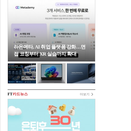
라온메타, AI 취업 플랫폼 강화…면
접 코칭부터 XR 실습까지 확대
FT
카드뉴스
더보기