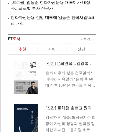
[프로필] 임동준 한화자산운용 대표이사 내정
자…글로벌 투자 전문가
한화자산운용 신임 대표에 임동준 전략사업Unit
장 내정
FT
도서
더보기
추천
서평
신간
[신간]은퇴연옥…김경록의 은퇴 후 삶의 나침반
은퇴 이후의 삶은 천국일까?
아니면 지옥일까? 은퇴 후 60
대 전후 10년은 천국도 지옥도
아닌 '연옥'이라 개념이 등장해
화제를 모으고 있다.투자 전문
가이자 은퇴연구소장으로서의
[신간] 물처럼 흐르고 원칙으로 서다…김용환의 통찰을 담다
은퇴 설계를 가이드해 온 김경
록 옵투스자산운용의 고문이
김용환 전 NH농협금융지주 회
신간 『은퇴연옥』을 내놓았
장이 자신의 경험과 철학을 정
다.단테는 지옥을 '모든 희망을
리한 자서전 『물처럼 흐르고