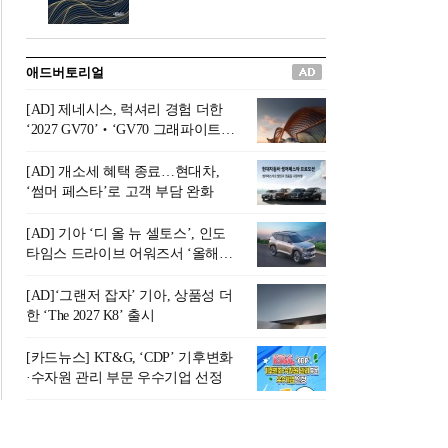
버려야 하는 곳'이라 묘사했다.
원칙으로 서다』를 펴냈다.정
오늘날 많은 이가 은퇴를 지옥
통 관료 출신으로 한국 금융의
이라 부르며 절망하지만, 김경
주요 변곡점마다 중요한 역할
애드버토리얼
록 고문은 새로운 시각을 제시
을 하고 금융 경영인으로서 큰
한다. 은퇴 후 60대를 전후한 1
족적을 남긴 김 전 회장이 후배
[AD] 제네시스, 럭셔리 경험 더한
0년의 과도기는 지옥이 아니라
세대에게 전하는 삶의 조언을
‘2027 GV70’‧‘GV70 그래파이트’
정화와 성장의 공간인 ‘은퇴연
담은 인생 노트다.『물처럼 흐
출시
옥(Purgatory)’이라는 것이다.
르고 원칙으로 서다』는 단순
[AD] 개소세 혜택 종료…현대차,
연옥은 고통스럽지만 끝이 있
한 자서전을 넘어, 실패를 두려
‘썸머 페스타’로 고객 부담 완화
으며, 준비를 통해 천국으로 나
워하지 않는 용기와 자신에 대
아갈 수 있는 희망의 장소라고
한 믿음이 어떻게 삶을 풍요롭
[AD] 기아 ‘디 올 뉴 셀토스’, 인도
말한
게 만드는지를 보여주는 지혜
타임스 드라이브 어워즈서 ‘올해의
의 보고로 평가된다.김용환 전
SUV’ 선정
회장은 “인생의 목표가 크더라
[AD]‘그랜저 잡자’ 기아, 상품성 더
도 조급해하지 말고 작은 것부
한 ‘The 2027 K8’ 출시
터 하나 하나 성취해 나가
라”고 조언한다. 뼈아픈 실패
[카드뉴스] KT&G, ‘CDP’ 기후변화
조차 성공의 뼈대가 된다는 긍
·수자원 관리 부문 우수기업 선정
정적인 마음으로