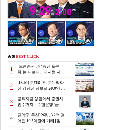
종합
BEST CLICK
‘토큰증권’과 ‘증권 토큰
1
화’는 다르다…디지털 자본
시장 다음 단계는
[DCM] 롯데리츠, 롯데백화
2
점 강남점 담보로 2400억 조
달…단기채 차환
공적자금 상환에서 증권사
3
인수까지…수협은행 '금융
그룹화' 25년 여정 [수협은
관악구 '두산' 26평, 3.2억 떨
행 금융그룹의 꿈①]
4
어진 10.5억원에 거래 [일일
하락가]