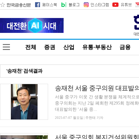
전체
증권
산업
유통·부동산
금융
'송재천' 검색결과
송재천 서울 중구의원 대표발의,
서울 중구가 이웃 간 생활 분쟁을 체계적으로
중구의회는 지난 2일 폐회한 제295회 정례
대표발의한 ‘서울 중...
2025-07-07 월요일 | 주현태 기자
서울 중구의회 복지건설위원회,