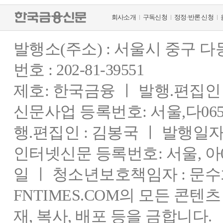
회사소개
구독신청
정정·반론 신청
발행소(주소) : 서울시 중구 
번호 : 202-81-39551
제호: 한국금융 ㅣ 발행.편집인 : 
신문사업 등록번호: 서울,다0655
행.편집인 : 김봉국 ㅣ 발행일자:
인터넷신문 등록번호: 서울, 아03
일 ㅣ 청소년보호책임자 : 문수
FNTIMES.COM의 모든 콘텐
재, 복사, 배포 등을 금합니다.