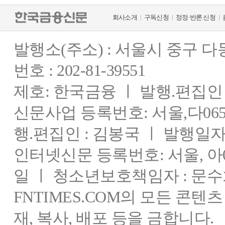
회사소개
구독신청
정정·반론 신청
발행소(주소) : 서울시 중구 
번호 : 202-81-39551
제호: 한국금융 ㅣ 발행.편집인 : 
신문사업 등록번호: 서울,다0655
행.편집인 : 김봉국 ㅣ 발행일자:
인터넷신문 등록번호: 서울, 아03
일 ㅣ 청소년보호책임자 : 문수
FNTIMES.COM의 모든 콘텐
재, 복사, 배포 등을 금합니다.