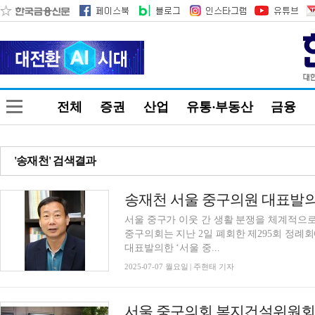
전체
증권
산업
유통·부동산
금융
'송재천' 검색결과
송재천 서울 중구의원 대표발의,
서울 중구가 이웃 간 생활 분쟁을 체계적으로
중구의회는 지난 2일 폐회한 제295회 정례
대표발의한 ‘서울 중...
2025-07-07 월요일 | 주현태 기자
서울 중구의회 복지건설위원회,