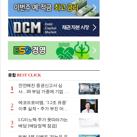
종합
BEST CLICK
깐깐해진 증권신고서 심
1
사…IB 부담 가중에 기업 자
금조달 '차질 우려'
에코프로비엠, ‘1.2조 유증’
2
이후 실적‧주가 부진 어쩌
나
LG이노텍 주가 못따라가는
3
배당 [배당정책 점검]
빗썸 API 이벤트 '뒤늦은 유