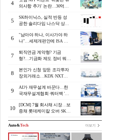
4
의사항 추가' 논란…30억원
배상 조정 거부에 이용자 반
SK하이닉스, 실적 반등 성
발
5
공한 솔리다임 나스닥 상장
검토
"남아야 하나, 이사가야 하
6
나"…세제개편안에 ISA 투
자자 셈법 복잡
퇴직연금 계약형? 기금
7
형?…기금화 제도 정비 뭐길
래 [기금형 퇴직연금 추진
본인가 신청 앞둔 조각투자
(상)]
8
장외거래소…KDX·NXT컨
소 막판 점검 ‘분주’
AI가 재무설계 바꾼다…한
9
국재무설계협회·쿼터백 '베
러웰스'로 생태계 구축
[DCM] 7월 회사채 시장…보
10
증채 롯데케미칼 오버·SK에
코플랜트 언더 [7월 리뷰①]
Auto&
Tech
더보기