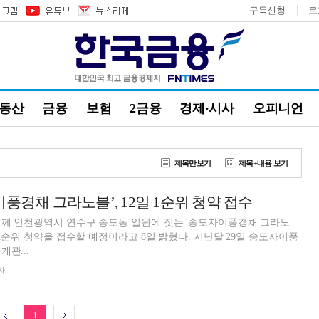
구독신청
로
부동산
금융
보험
2금융
경제·시사
오피니언
제목만보기
제목+내용 보기
풍경채 그라노블’, 12일 1순위 청약 접수
함께 인천광역시 연수구 송도동 일원에 짓는 '송도자이풍경채 그라노
청약을 접수할 예정이라고 8일 밝혔다. 지난달 29일 송도자이풍
관...
자
1