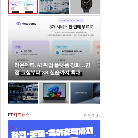
라온메타, AI 취업 플랫폼 강화…면
접 코칭부터 XR 실습까지 확대
FT
카드뉴스
더보기