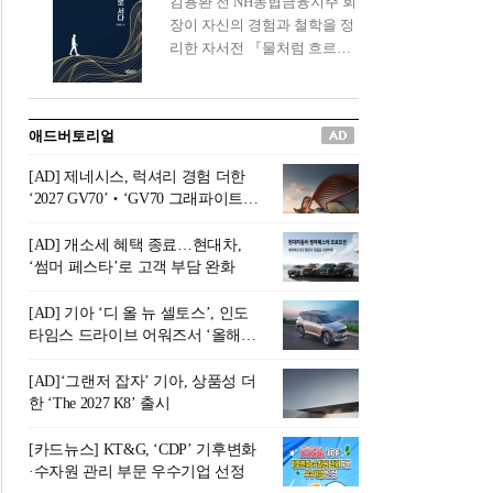
김용환 전 NH농협금융지주 회
신간 『은퇴연옥』을 내놓았
장이 자신의 경험과 철학을 정
다.단테는 지옥을 '모든 희망을
리한 자서전 『물처럼 흐르고
버려야 하는 곳'이라 묘사했다.
원칙으로 서다』를 펴냈다.정
오늘날 많은 이가 은퇴를 지옥
통 관료 출신으로 한국 금융의
이라 부르며 절망하지만, 김경
주요 변곡점마다 중요한 역할
애드버토리얼
록 고문은 새로운 시각을 제시
을 하고 금융 경영인으로서 큰
한다. 은퇴 후 60대를 전후한 1
족적을 남긴 김 전 회장이 후배
[AD] 제네시스, 럭셔리 경험 더한
0년의 과도기는 지옥이 아니라
세대에게 전하는 삶의 조언을
‘2027 GV70’‧‘GV70 그래파이트’
정화와 성장의 공간인 ‘은퇴연
담은 인생 노트다.『물처럼 흐
출시
옥(Purgatory)’이라는 것이다.
르고 원칙으로 서다』는 단순
[AD] 개소세 혜택 종료…현대차,
연옥은 고통스럽지만 끝이 있
한 자서전을 넘어, 실패를 두려
‘썸머 페스타’로 고객 부담 완화
으며, 준비를 통해 천국으로 나
워하지 않는 용기와 자신에 대
아갈 수 있는 희망의 장소라고
한 믿음이 어떻게 삶을 풍요롭
[AD] 기아 ‘디 올 뉴 셀토스’, 인도
말한
게 만드는지를 보여주는 지혜
타임스 드라이브 어워즈서 ‘올해의
의 보고로 평가된다.김용환 전
SUV’ 선정
회장은 “인생의 목표가 크더라
[AD]‘그랜저 잡자’ 기아, 상품성 더
도 조급해하지 말고 작은 것부
한 ‘The 2027 K8’ 출시
터 하나 하나 성취해 나가
라”고 조언한다. 뼈아픈 실패
[카드뉴스] KT&G, ‘CDP’ 기후변화
조차 성공의 뼈대가 된다는 긍
·수자원 관리 부문 우수기업 선정
정적인 마음으로