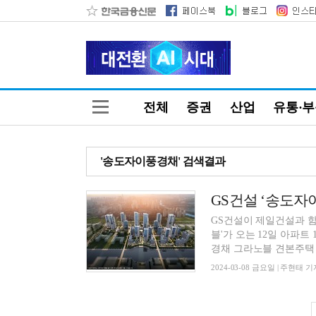
전체
증권
산업
유통·
'송도자이풍경채' 검색결과
GS건설 ‘송도자이
GS건설이 제일건설과 
블'가 오는 12일 아파트 1순위 
경채 그라노블 견본주택 개
2024-03-08 금요일 | 주현태 기