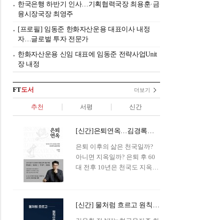
한국은행 하반기 인사…기획협력국장 최용훈·금
융시장국장 최영주
[프로필] 임동준 한화자산운용 대표이사 내정
자…글로벌 투자 전문가
한화자산운용 신임 대표에 임동준 전략사업Unit
장 내정
FT
도서
더보기
추천
서평
신간
[신간]은퇴연옥…김경록의 은퇴 후 삶의 나침반
은퇴 이후의 삶은 천국일까?
아니면 지옥일까? 은퇴 후 60
대 전후 10년은 천국도 지옥도
아닌 '연옥'이라 개념이 등장해
화제를 모으고 있다.투자 전문
가이자 은퇴연구소장으로서의
[신간] 물처럼 흐르고 원칙으로 서다…김용환의 통찰을 담다
은퇴 설계를 가이드해 온 김경
록 옵투스자산운용의 고문이