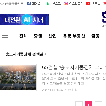
전체
증권
산업
유통·부동산
금융
'송도자이풍경채' 검색결과
GS건설 ‘송도자이풍경채 그라노블
GS건설이 제일건설과 함께 인천광역시 연수
블'가 오는 12일 아파트 1순위 청약을 접수할 예정이라고 8
경채 그라노블 견본주택 개관...
2024-03-08 금요일 | 주현태 기자
1