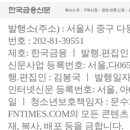
회사소개
구독신청
정정·반론 신청
발행소(주소) : 서울시 중구 
번호 : 202-81-39551
제호: 한국금융 ㅣ 발행.편집인 : 
신문사업 등록번호: 서울,다0655
행.편집인 : 김봉국 ㅣ 발행일자:
인터넷신문 등록번호: 서울, 아03
일 ㅣ 청소년보호책임자 : 문수
FNTIMES.COM의 모든 콘텐
재, 복사, 배포 등을 금합니다.