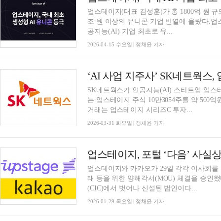
업스테이지(대표 김성훈)가 총 1800억 원 
조 원 이상의 유니콘 기업 반열에 올랐다.업
공지능(AI) 기업 최초로 유...
2026-04-15 수요일 | 정채윤 기자
‘AI 사업 지주사’ SK네트웍스
SK네트웍스가 인공지능(AI) 스타트업 업스
는 업스테이지 주식 10만3054주를 약 50
거래는 업스테이지 시리즈C 투자...
2026-03-31 화요일 | 정채윤 기자
업스테이지, 포털 ‘다음’ 사
업스테이지와 카카오가 29일 각각 이사회를 
래 등을 위한 양해각서(MOU) 체결을 승인했
(CIC)에서 벗어나 신설된 법인이다...
2026-01-29 목요일 | 정채윤 기자