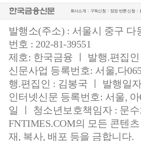
회사소개
구독신청
정정·반론 신청
발행소(주소) : 서울시 중구 
번호 : 202-81-39551
제호: 한국금융 ㅣ 발행.편집인 : 
신문사업 등록번호: 서울,다0655
행.편집인 : 김봉국 ㅣ 발행일자:
인터넷신문 등록번호: 서울, 아03
일 ㅣ 청소년보호책임자 : 문수
FNTIMES.COM의 모든 콘텐
재, 복사, 배포 등을 금합니다.