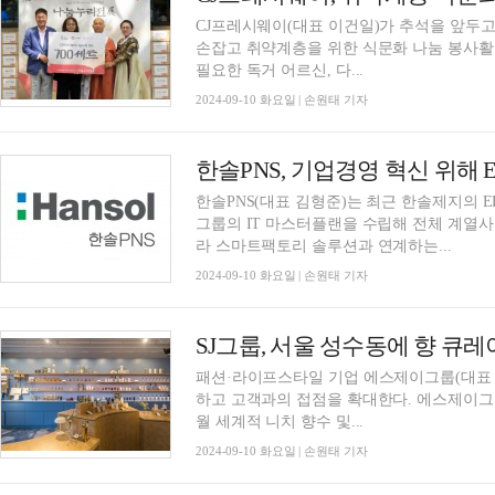
CJ프레시웨이(대표 이건일)가 추석을 앞두
손잡고 취약계층을 위한 식문화 나눔 봉사활동을 가졌다고
필요한 독거 어르신, 다...
2024-09-10 화요일 | 손원태 기자
한솔PNS, 기업경영 혁신 위해 
한솔PNS(대표 김형준)는 최근 한솔제지의 E
그룹의 IT 마스터플랜을 수립해 전체 계열사
라 스마트팩토리 솔루션과 연계하는...
2024-09-10 화요일 | 손원태 기자
SJ그룹, 서울 성수동에 향 큐
패션·라이프스타일 기업 에스제이그룹(대표 
하고 고객과의 접점을 확대한다. 에스제이그룹의 코스메틱 자회사인 ‘에스제이뷰티’는 지난 6
월 세계적 니치 향수 및...
2024-09-10 화요일 | 손원태 기자