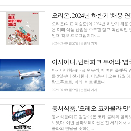
오리온, 2024년 하반기 '채용 
오리온(대표 이승준)이 2024년 하반기 채용 연계
은 미래 식품 산업을 주도할 젊고 혁신적인
인재 확보 프로그램이다. ...
2024-09-09 월요일 | 손원태 기자
아시아나, 인터파크 투어와 '
아시아나항공(대표 원유석)이 여행 플랫폼 
를 9일부터 전개한다. 이날부터 오는 12월 31일까지 아시아나항공 인천발 유럽 노선(런던, 프
랑크푸르트, 파리, 바르셀로나...
2024-09-09 월요일 | 손원태 기자
동서식품, '오레오 코카콜라 맛'
동서식품(대표 김광수)은 코카-콜라와 콜라보
보였다. 이번 콜라보레이션은 전 세계에서 사랑받는 디저트 쿠키의 대명사인 오레오와 코카-
콜라의 만남을 뜻하는...