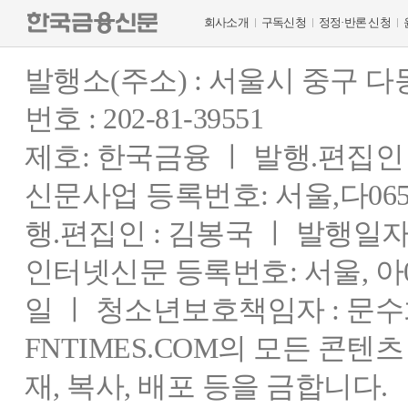
회사소개
구독신청
정정·반론 신청
발행소(주소) : 서울시 중구 
번호 : 202-81-39551
제호: 한국금융 ㅣ 발행.편집인 : 
신문사업 등록번호: 서울,다0655
행.편집인 : 김봉국 ㅣ 발행일자:
인터넷신문 등록번호: 서울, 아03
일 ㅣ 청소년보호책임자 : 문수
FNTIMES.COM의 모든 콘텐
재, 복사, 배포 등을 금합니다.