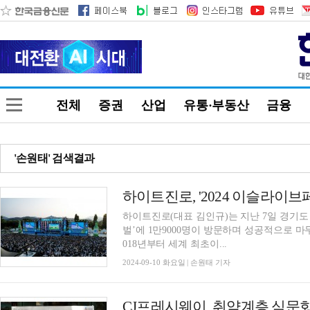
전체
증권
산업
유통·부동산
금융
'손원태' 검색결과
하이트진로, '2024 이슬라이브
하이트진로(대표 김인규)는 지난 7일 경기도
벌’에 1만9000명이 방문하며 성공적으로 마무리했다고 10일
018년부터 세계 최초이...
2024-09-10 화요일 | 손원태 기자
CJ프레시웨이, 취약계층 식문