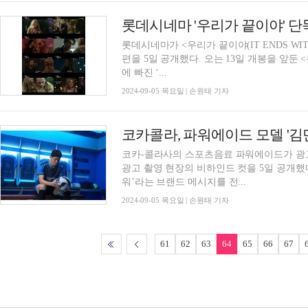
롯데시네마 '우리가 끝이야' 단
롯데시네마가 <우리가 끝이야(IT ENDS WITH US)> 단독 개봉을 앞두고 메
편을 5일 공개했다. 오는 13일 개봉을 앞둔 <우리가 끝이야>는 운명처럼 찾아온 ‘라일’과 사랑
에 빠진 ‘...
2024-09-05 목요일 | 손원태 기자
코카콜라, 파워에이드 모델 '김
코카-콜라사의 스포츠음료 파워에이드가 광
광고 촬영 현장의 비하인드 컷을 5일 공개했다. 이번 광고는 ‘나만의 순간, 멈추지 
워’라는 브랜드 메시지를 전...
2024-09-05 목요일 | 손원태 기자
61
62
63
64
65
66
67