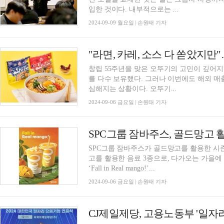
입한 것이다. 내부적으로는 ...
2024-09-09 월요일 | 손원태 기자
"라면, 카레, 소스 다 쏟았지만"
창립 55주년을 맞은 오뚜기의 고민이 깊어지고
를 다수 보유했다. 그러나 이번에도 해외 매
심해지는 상황이다. 오뚜기...
2024-09-06 금요일 | 손원태 기자
SPC그룹 잠바주스, 골드망고 
SPC그룹 잠바주스가 골드망고를 활용한 시즌 음료 3종을 
고를 활용한 음료 3종으로, 다가오는 가을에
‘Fall in Real mango!’...
2024-09-06 금요일 | 손원태 기자
CJ제일제당, 고용노동부 '일자리