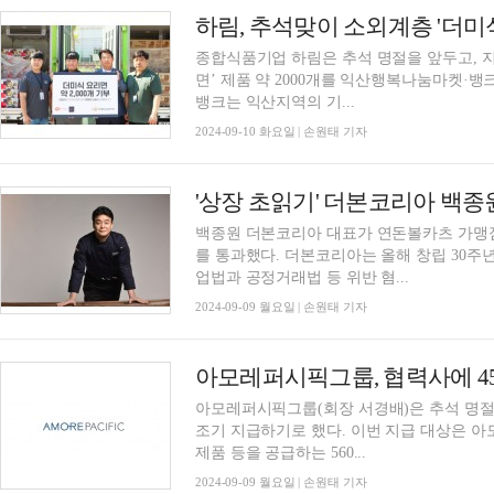
하림, 추석맞이 소외계층 '더미
종합식품기업 하림은 추석 명절을 앞두고, 지
면’ 제품 약 2000개를 익산행복나눔마켓·뱅크에 기부했
뱅크는 익산지역의 기...
2024-09-10 화요일 | 손원태 기자
'상장 초읽기' 더본코리아 백종
백종원 더본코리아 대표가 연돈볼카츠 가맹
를 통과했다. 더본코리아는 올해 창립 30주
업법과 공정거래법 등 위반 혐...
2024-09-09 월요일 | 손원태 기자
아모레퍼시픽그룹, 협력사에 45
아모레퍼시픽그룹(회장 서경배)은 추석 명절
조기 지급하기로 했다. 이번 지급 대상은 아모레퍼시픽그룹의 9개 계열사에 원부자재, 용기,
제품 등을 공급하는 560...
2024-09-09 월요일 | 손원태 기자