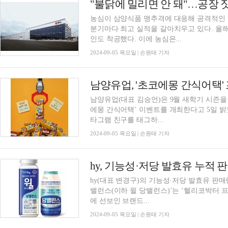
"불닭에 밀리면 안 돼"…공장 
농심이 삼양식품 맹추격에 대응해 공격적인
분기마다 최고 실적을 갈아치우고 있다. 올
인도 착공했다. 이에 농심은...
2024-09-05 목요일 | 손원태 기자
남양유업, '초코에몽 간식어택'
남양유업(대표 김승언)은 9월 새학기 시즌을
에몽 간식어택’ 이벤트를 개최한다고 5일 밝혔다. 이벤트는 ‘초코에몽 간식어택’ 
타그램 친구를 태그하...
2024-09-05 목요일 | 손원태 기자
hy, 기능성·저당 발효유 누적 판
hy(대표 변경구)의 기능성·저당 발효유 판매량이 증가하고 있다
밸런스(이하 윌 당밸런스)’는 ‘헬리코박터 프
에 선보인 브랜드...
2024-09-05 목요일 | 손원태 기자