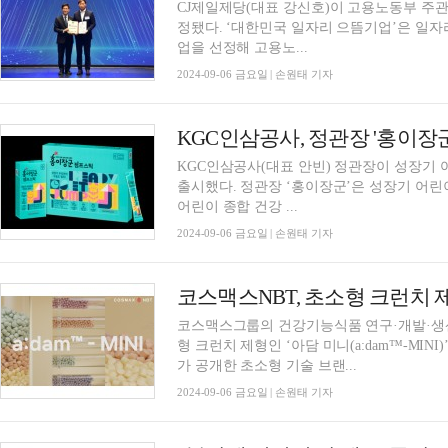
CJ제일제당(대표 강신호)이 고용노동부 주관 '
정됐다. ‘대한민국 일자리 으뜸기업’은 일자리 창출, 일과 삶의 균형 실천 등을 위해 노력한 기
업을 선정해 고용노...
2024-09-06 금요일 | 손원태 기자
KGC인삼공사, 정관장 '홍이장
KGC인삼공사(대표 안빈) 정관장이 성장기 
출시했다. 정관장 ‘홍이장군’은 성장기 어린이 건강을 위해 균형 성장 맞춤 포뮬러를 제공하는
어린이 종합 건강 ...
2024-09-06 금요일 | 손원태 기자
코스맥스NBT, 초소형 크런치 제
코스맥스그룹의 건강기능식품 연구·개발·생산
형 크런치 제형인 ‘아담 미니(a:dam™-MINI)’를 6일 선보였다. 
가 공개한 초소형 기술 브랜...
2024-09-06 금요일 | 손원태 기자