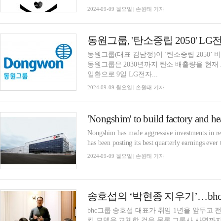
2024-09-09 월요일 | 손원태 기자
동원그룹, '탄소중립 2050' L
동원그룹(대표 김남정)이 ‘탄소중립 2050’
동원그룹은 2030년까지 탄소 배출량을 현재 보
일환으로 9일 LG전자...
2024-09-09 월요일 | 손원태 기자
Nongshim has made aggressive investments in r
has been posting its best quarterly earnings ever t
2024-09-09 월요일 | 손원태 기자
송호섭의 ‘박현종 지우기’…b
bhc그룹 송호섭 대표가 취임 1년을 앞두고 
킨 모델을 교체한 것은 물론 그룹사 사명까