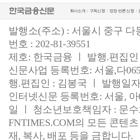
회사소개
구독신청
정정·반론 신청
발행소(주소) : 서울시 중구 
번호 : 202-81-39551
제호: 한국금융 ㅣ 발행.편집인 : 
신문사업 등록번호: 서울,다0655
행.편집인 : 김봉국 ㅣ 발행일자:
인터넷신문 등록번호: 서울, 아03
일 ㅣ 청소년보호책임자 : 문수
FNTIMES.COM의 모든 콘텐
재, 복사, 배포 등을 금합니다.