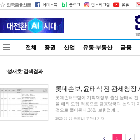
전체
증권
산업
유통·부동산
금융
'성재호' 검색결과
롯데손해보험이 기획재정부 출신 윤태식 전
율 예외 모형 적용으로 금융당국과 논의가 
것으로 풀이된다.28일 보험업계...
2025-03-28 금요일 | 우한나 기자
1