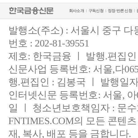
회사소개
구독신청
정정·반론 신청
발행소(주소) : 서울시 중구 
번호 : 202-81-39551
제호: 한국금융 ㅣ 발행.편집인 : 
신문사업 등록번호: 서울,다0655
행.편집인 : 김봉국 ㅣ 발행일자:
인터넷신문 등록번호: 서울, 아03
일 ㅣ 청소년보호책임자 : 문수
FNTIMES.COM의 모든 콘텐
재, 복사, 배포 등을 금합니다.