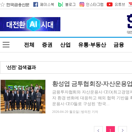
전체
증권
산업
유통·부동산
금융
'선전' 검색결과
금융투자협회와 자산운용사 CEO(최고경영자
자 환경 변화에 대응하고 해외 협력 기반을 
운용사 CEO들로 구성된 ‘한국...
2026-04-20 월요일 | 방의진 기자
1