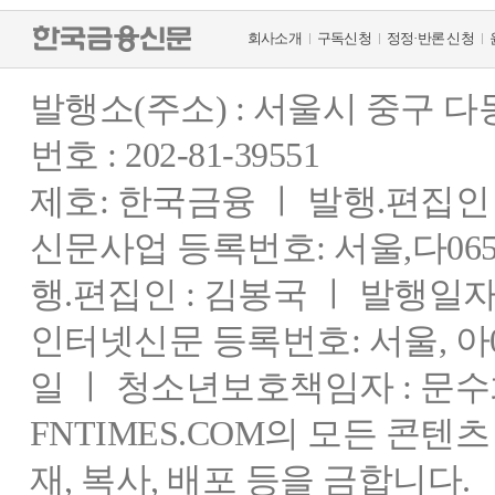
회사소개
구독신청
정정·반론 신청
발행소(주소) : 서울시 중구 
번호 : 202-81-39551
제호: 한국금융 ㅣ 발행.편집인 : 
신문사업 등록번호: 서울,다0655
행.편집인 : 김봉국 ㅣ 발행일자:
인터넷신문 등록번호: 서울, 아03
일 ㅣ 청소년보호책임자 : 문수
FNTIMES.COM의 모든 콘텐
재, 복사, 배포 등을 금합니다.