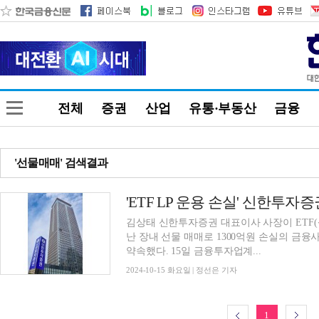
전체
증권
산업
유통·부동산
금융
'선물매매' 검색결과
김상태 신한투자증권 대표이사 사장이 ETF(
난 장내 선물 매매로 1300억원 손실의 금
약속했다. 15일 금융투자업계...
2024-10-15 화요일 | 정선은 기자
1