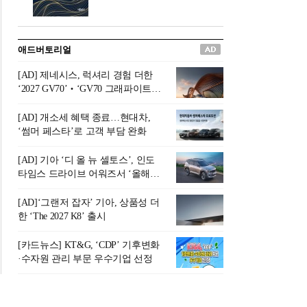
버려야 하는 곳'이라 묘사했다.
원칙으로 서다』를 펴냈다.정
오늘날 많은 이가 은퇴를 지옥
통 관료 출신으로 한국 금융의
이라 부르며 절망하지만, 김경
주요 변곡점마다 중요한 역할
애드버토리얼
록 고문은 새로운 시각을 제시
을 하고 금융 경영인으로서 큰
한다. 은퇴 후 60대를 전후한 1
족적을 남긴 김 전 회장이 후배
[AD] 제네시스, 럭셔리 경험 더한
0년의 과도기는 지옥이 아니라
세대에게 전하는 삶의 조언을
‘2027 GV70’‧‘GV70 그래파이트’
정화와 성장의 공간인 ‘은퇴연
담은 인생 노트다.『물처럼 흐
출시
옥(Purgatory)’이라는 것이다.
르고 원칙으로 서다』는 단순
[AD] 개소세 혜택 종료…현대차,
연옥은 고통스럽지만 끝이 있
한 자서전을 넘어, 실패를 두려
‘썸머 페스타’로 고객 부담 완화
으며, 준비를 통해 천국으로 나
워하지 않는 용기와 자신에 대
아갈 수 있는 희망의 장소라고
한 믿음이 어떻게 삶을 풍요롭
[AD] 기아 ‘디 올 뉴 셀토스’, 인도
말한
게 만드는지를 보여주는 지혜
타임스 드라이브 어워즈서 ‘올해의
의 보고로 평가된다.김용환 전
SUV’ 선정
회장은 “인생의 목표가 크더라
[AD]‘그랜저 잡자’ 기아, 상품성 더
도 조급해하지 말고 작은 것부
한 ‘The 2027 K8’ 출시
터 하나 하나 성취해 나가
라”고 조언한다. 뼈아픈 실패
[카드뉴스] KT&G, ‘CDP’ 기후변화
조차 성공의 뼈대가 된다는 긍
·수자원 관리 부문 우수기업 선정
정적인 마음으로