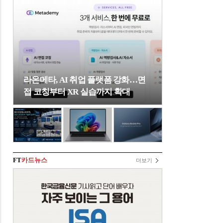
라온메타, AI 취업 플랫폼 강화…면
접 코칭부터 XR 실습까지 확대
FT
카드뉴스
더보기