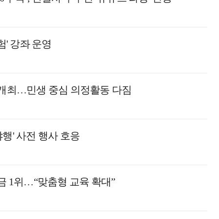
험' 강좌 운영
 개최…민생 중심 의정활동 다짐
행' 사전 행사 호응
금 1위…“맞춤형 교육 확대”