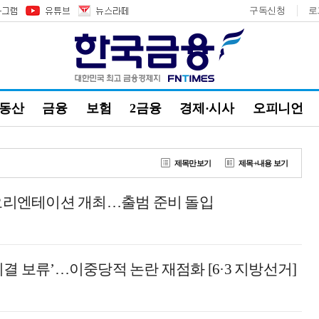
구독신청
로
부동산
금융
보험
2금융
경제·시사
오피니언
제목만보기
제목+내용 보기
 오리엔테이션 개최…출범 준비 돌입
결 보류’…이중당적 논란 재점화 [6·3 지방선거]