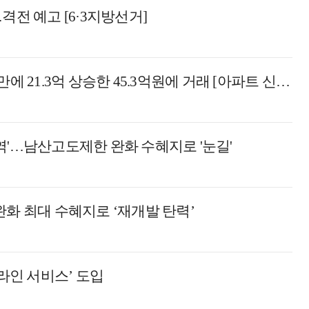
격전 예고 [6·3지방선거]
서울 중구 '벨레어카운티' 91평, 6.1년 만에 21.3억 상승한 45.3억원에 거래 [아파트 신고가]
역'…남산고도제한 완화 수혜지로 '눈길'
완화 최대 수혜지로 ‘재개발 탄력’
온라인 서비스’ 도입