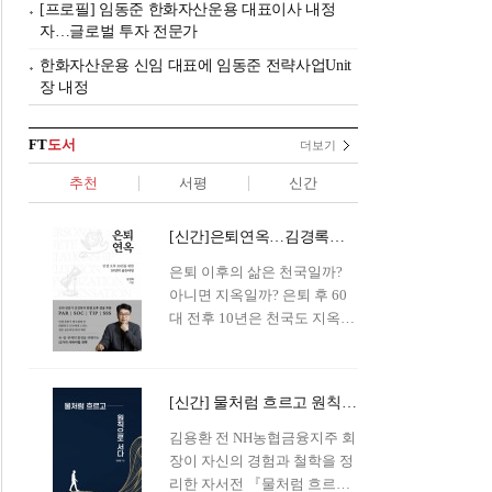
[프로필] 임동준 한화자산운용 대표이사 내정
자…글로벌 투자 전문가
한화자산운용 신임 대표에 임동준 전략사업Unit
장 내정
FT
도서
더보기
추천
서평
신간
[신간]은퇴연옥…김경록의 은퇴 후 삶의 나침반
은퇴 이후의 삶은 천국일까?
아니면 지옥일까? 은퇴 후 60
대 전후 10년은 천국도 지옥도
아닌 '연옥'이라 개념이 등장해
화제를 모으고 있다.투자 전문
가이자 은퇴연구소장으로서의
[신간] 물처럼 흐르고 원칙으로 서다…김용환의 통찰을 담다
은퇴 설계를 가이드해 온 김경
록 옵투스자산운용의 고문이
김용환 전 NH농협금융지주 회
신간 『은퇴연옥』을 내놓았
장이 자신의 경험과 철학을 정
다.단테는 지옥을 '모든 희망을
리한 자서전 『물처럼 흐르고