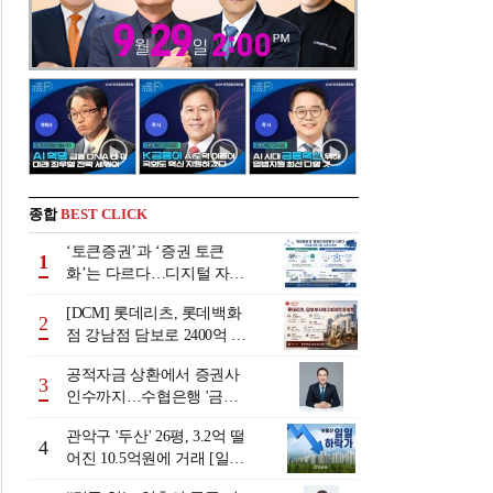
종합
BEST CLICK
‘토큰증권’과 ‘증권 토큰
1
화’는 다르다…디지털 자본
시장 다음 단계는
[DCM] 롯데리츠, 롯데백화
2
점 강남점 담보로 2400억 조
달…단기채 차환
공적자금 상환에서 증권사
3
인수까지…수협은행 '금융
그룹화' 25년 여정 [수협은
관악구 '두산' 26평, 3.2억 떨
행 금융그룹의 꿈①]
4
어진 10.5억원에 거래 [일일
하락가]