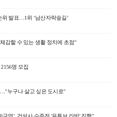
 순위 발표…1위 ‘남산자락숲길’
 체감할 수 있는 생활 정치에 초점”
2156명 모집
…"누구나 살고 싶은 도시로"
구역’, 건설사 수주전 '유튜브 라방' 진행"