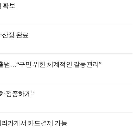
원 확보
사⋅산정 완료
 출범…“구민 위한 체계적인 갈등관리”
호·정중하게”
 거리가게서 카드결제 가능