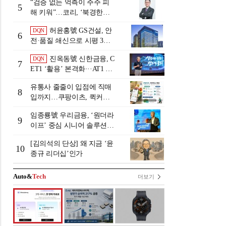
“검증 없는 억측이 주주 피
5
해 키워”…코리, ‘북경한미
미수채권 논란’ 정면 반박
허윤홍號 GS건설, 안
DQN
6
전·품질 쇄신으로 시평 3위
탈환
진옥동號 신한금융, C
DQN
7
ET1 ‘활용’ 본격화···AT1 늘
린 이유는 [Capital Quality Re
유통사 줄줄이 입점에 직매
view]
8
입까지…쿠팡이츠, 퀵커머
스 판 키운다
임종룡號 우리금융, ‘원더라
9
이프’ 중심 시니어 솔루션
확대…계열사 시너지 '관건'
[김의석의 단상] 왜 지금 ‘윤
[금융 시니어 비즈니스 돋보
10
종규 리더십’인가
기]
Auto&
Tech
더보기