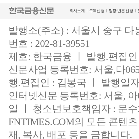
회사소개
구독신청
정정·반론 신청
발행소(주소) : 서울시 중구 
번호 : 202-81-39551
제호: 한국금융 ㅣ 발행.편집인 : 
신문사업 등록번호: 서울,다0655
행.편집인 : 김봉국 ㅣ 발행일자:
인터넷신문 등록번호: 서울, 아03
일 ㅣ 청소년보호책임자 : 문수
FNTIMES.COM의 모든 콘텐
재, 복사, 배포 등을 금합니다.