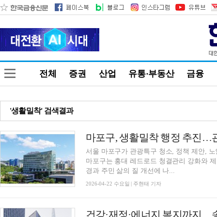
전체
증권
산업
유통·부동산
금융
'생활밀착' 검색결과
서울 마포구가 관광특구 청소, 정책 제안, 
마포구는 홍대 레드로드 청결관리 강화와 제
경과 주민 삶의 질 개선에 나...
2026-04-22 수요일 | 주현태 기자
건강·재정·에너지 복지까지…송