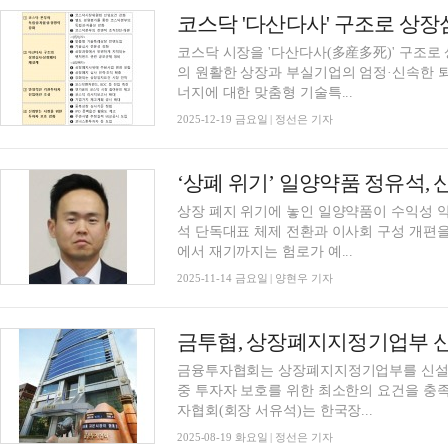
코스닥 시장을 '다산다사(多産多死)' 구조
의 원활한 상장과 부실기업의 엄정·신속한 퇴출
너지에 대한 맞춤형 기술특...
2025-12-19 금요일 | 정선은 기자
상장 폐지 위기에 놓인 일양약품이 수익성 악
석 단독대표 체제 전환과 이사회 구성 개편을
에서 재기까지는 험로가 예...
2025-11-14 금요일 | 양현우 기자
금투협, 상장폐지지정기업부 
금융투자협회는 상장폐지지정기업부를 신설
중 투자자 보호를 위한 최소한의 요건을 충
자협회(회장 서유석)는 한국장...
2025-08-19 화요일 | 정선은 기자