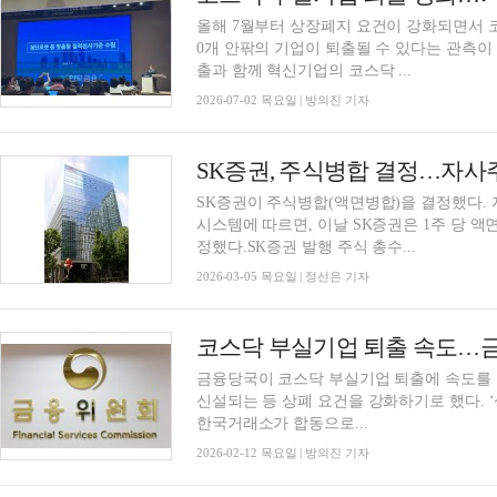
올해 7월부터 상장폐지 요건이 강화되면서 
0개 안팎의 기업이 퇴출될 수 있다는 관측이
출과 함께 혁신기업의 코스닥 ...
2026-07-02 목요일 | 방의진 기자
SK증권, 주식병합 결정…자사
SK증권이 주식병합(액면병합)을 결정했다.
시스템에 따르면, 이날 SK증권은 1주 당 액
정했다.SK증권 발행 주식 총수...
2026-03-05 목요일 | 정선은 기자
금융당국이 코스닥 부실기업 퇴출에 속도를 낸다
신설되는 등 상폐 요건을 강화하기로 했다. 
한국거래소가 합동으로...
2026-02-12 목요일 | 방의진 기자