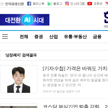
전체
증권
산업
유통·부동산
금융
'상장폐지' 검색결과
[기자수첩] 가격은 바꿔도 가치
중국 전통 예술인 ‘변극’은 찰나의 순간에 
화려한 변검술 뒤에 숨은 배우의 얼굴을 찾
는 광경을 보고 있으면, 마...
2026-07-20 월요일 | 양현우 기자