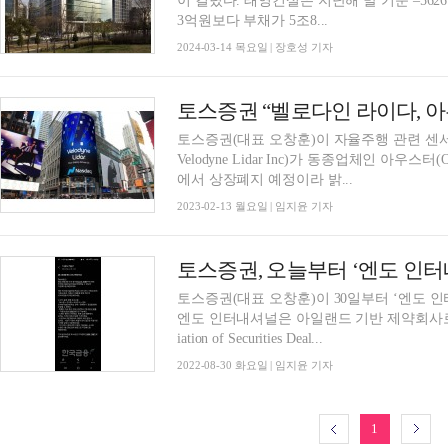
이 걸렸다. 태영건설은 지난해 말 기준 –5626억원의 자본총계를 기록했다. 보유 자산인 5조280
3억원보다 부채가 5조8...
2024-03-14 목요일 | 장호성 기자
토스증권(대표 오창훈)이 자율주행 관련 센서(S
Velodyne Lidar Inc)가 동종업체인 아우스터
에서 상장폐지 예정이라 밝...
2023-02-13 월요일 | 임지윤 기자
토스증권, 오늘부터 ‘엔도 인터
토스증권(대표 오창훈)이 30일부터 ‘엔도 인
엔도 인터내셔널은 아일랜드 기반 제약회사로, 기술
iation of Securities Deal...
2022-08-30 화요일 | 임지윤 기자
1