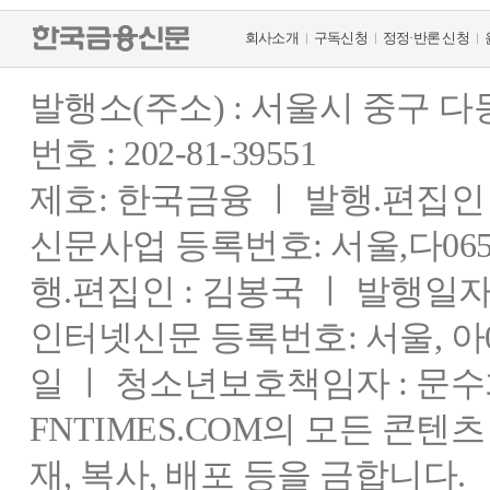
회사소개
구독신청
정정·반론 신청
발행소(주소) : 서울시 중구 
번호 : 202-81-39551
제호: 한국금융 ㅣ 발행.편집인 : 
신문사업 등록번호: 서울,다0655
행.편집인 : 김봉국 ㅣ 발행일자:
인터넷신문 등록번호: 서울, 아03
일 ㅣ 청소년보호책임자 : 문수
FNTIMES.COM의 모든 콘텐
재, 복사, 배포 등을 금합니다.