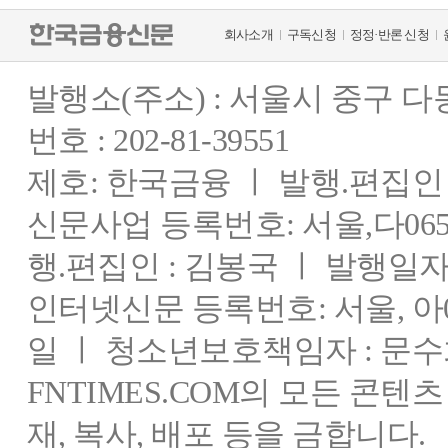
회사소개
구독신청
정정·반론 신청
발행소(주소) : 서울시 중구 
번호 : 202-81-39551
제호: 한국금융 ㅣ 발행.편집인 : 
신문사업 등록번호: 서울,다0655
행.편집인 : 김봉국 ㅣ 발행일자:
인터넷신문 등록번호: 서울, 아03
일 ㅣ 청소년보호책임자 : 문수
FNTIMES.COM의 모든 콘텐
재, 복사, 배포 등을 금합니다.