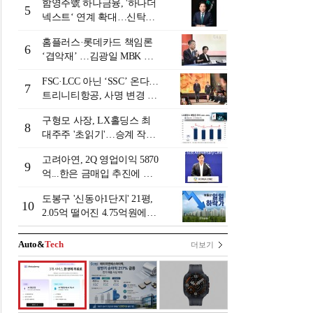
함영주號 하나금융, '하나더
5
넥스트‘ 연계 확대…신탁수
수료 2배 증가 효과 [금융 시
홈플러스·롯데카드 책임론
니어 비즈니스 돋보기]
6
‘겹악재’ …김광일 MBK 부
회장 부담 커지나
FSC·LCC 아닌 ‘SSC’ 온다…
7
트리니티항공, 사명 변경 넘
어 사업모델 전환 선언
구형모 사장, LX홀딩스 최
8
대주주 '초읽기'…승계 작업
막바지?
고려아연, 2Q 영업이익 5870
9
억...한은 금매입 추진에 주
가 상승세
도봉구 '신동아1단지' 21평,
10
2.05억 떨어진 4.75억원에
거래 [일일 하락가]
Auto&
Tech
더보기