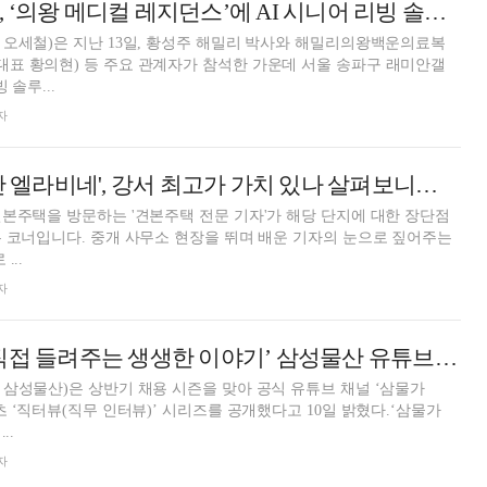
삼성물산·해밀리, ‘의왕 메디컬 레지던스’에 AI 시니어 리빙 솔루션 구축 업무협약 체결
오세철)은 지난 13일, 황성주 해밀리 박사와 해밀리의왕백운의료복
표 황의현) 등 주요 관계자가 참석한 가운데 서울 송파구 래미안갤
 솔루...
자
국평 18억 '래미안 엘라비네', 강서 최고가 가치 있나 살펴보니… [견본주택 여기어때?]
본주택을 방문하는 '견본주택 전문 기자'가 해당 단지에 대한 장단점
 코너입니다. 중개 사무소 현장을 뛰며 배운 기자의 눈으로 짚어주는
...
자
‘건설 현직자가 직접 들려주는 생생한 이야기’ 삼성물산 유튜브, ‘직무인터뷰’ 공개
삼성물산)은 상반기 채용 시즌을 맞아 공식 유튜브 채널 ‘삼물가
츠 ‘직터뷰(직무 인터뷰)’ 시리즈를 공개했다고 10일 밝혔다.‘삼물가
..
자