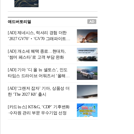
버려야 하는 곳'이라 묘사했다.
원칙으로 서다』를 펴냈다.정
오늘날 많은 이가 은퇴를 지옥
통 관료 출신으로 한국 금융의
이라 부르며 절망하지만, 김경
주요 변곡점마다 중요한 역할
애드버토리얼
록 고문은 새로운 시각을 제시
을 하고 금융 경영인으로서 큰
한다. 은퇴 후 60대를 전후한 1
족적을 남긴 김 전 회장이 후배
[AD] 제네시스, 럭셔리 경험 더한
0년의 과도기는 지옥이 아니라
세대에게 전하는 삶의 조언을
‘2027 GV70’‧‘GV70 그래파이트’
정화와 성장의 공간인 ‘은퇴연
담은 인생 노트다.『물처럼 흐
출시
옥(Purgatory)’이라는 것이다.
르고 원칙으로 서다』는 단순
[AD] 개소세 혜택 종료…현대차,
연옥은 고통스럽지만 끝이 있
한 자서전을 넘어, 실패를 두려
‘썸머 페스타’로 고객 부담 완화
으며, 준비를 통해 천국으로 나
워하지 않는 용기와 자신에 대
아갈 수 있는 희망의 장소라고
한 믿음이 어떻게 삶을 풍요롭
[AD] 기아 ‘디 올 뉴 셀토스’, 인도
말한
게 만드는지를 보여주는 지혜
타임스 드라이브 어워즈서 ‘올해의
의 보고로 평가된다.김용환 전
SUV’ 선정
회장은 “인생의 목표가 크더라
[AD]‘그랜저 잡자’ 기아, 상품성 더
도 조급해하지 말고 작은 것부
한 ‘The 2027 K8’ 출시
터 하나 하나 성취해 나가
라”고 조언한다. 뼈아픈 실패
[카드뉴스] KT&G, ‘CDP’ 기후변화
조차 성공의 뼈대가 된다는 긍
·수자원 관리 부문 우수기업 선정
정적인 마음으로