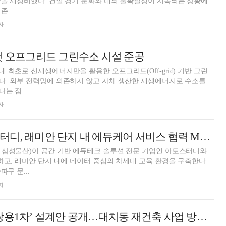
을 재정비했다. 건설 경기 둔화와 대외 불확실성이 지속되는 상황에
...
자
첫 오프그리드 그린수소 시설 준공
 최초로 신재생에너지만을 활용한 오프그리드(Off-grid) 기반 그린
다. 외부 전력망에 의존하지 않고 자체 생산한 재생에너지로 수소를
는 점...
자
삼성물산·아토스터디, 래미안 단지 내 에듀케어 서비스 협력 MOU 체결
 삼성물산)이 공간 기반 에듀테크 솔루션 전문 기업인 아토스터디와
하고, 래미안 단지 내에 데이터 중심의 차세대 교육 환경을 구축한다.
구 문...
자
삼성물산, ‘대치쌍용1차’ 설계안 공개…대치동 재건축 사업 방향 제시