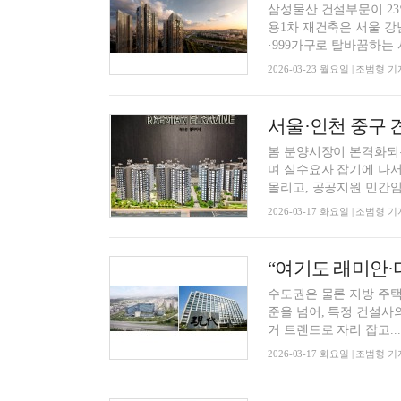
삼성물산 건설부문이 23
용1차 재건축은 서울 강남
·999가구로 탈바꿈하는 사
2026-03-23 월요일 | 조범형 기
봄 분양시장이 본격화되
며 실수요자 잡기에 나서
몰리고, 공공지원 민간임대
2026-03-17 화요일 | 조범형 기
“여기도 래미안·
수도권은 물론 지방 주택
준을 넘어, 특정 건설사
거 트렌드로 자리 잡고...
2026-03-17 화요일 | 조범형 기