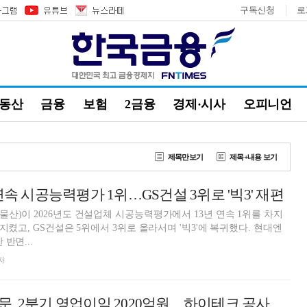
구독신청
로
부동산
금융
보험
2금융
경제·시사
오피니언
제목만보기
제목+내용 보기
연속 시공능력평가 1위…GS건설 3위로 '빅3' 재편
산)이 2026년도 건설업체 시공능력평가에서 13년 연속 1위를 차지
지켰고, GS건설은 5위에서 3위로 올라서며 '빅3'에 복귀했다. 현대엔
반면...
자
삼성물산 건설부문, 2분기 영업이익 2020억원…하이테크 공사 효과