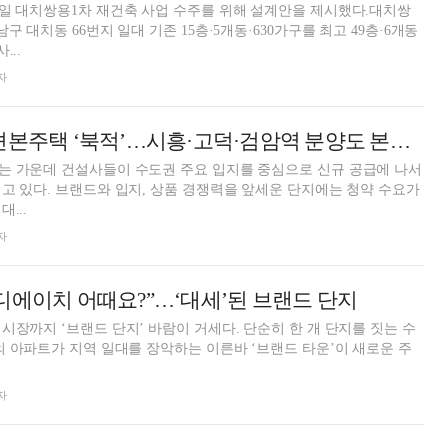
일 대치쌍용1차 재건축 사업 수주를 위해 설계안을 제시했다.대치쌍
구 대치동 66번지 일대 기존 15층·5개동·630가구를 최고 49층·6개동
...
자
서울·인천 중구 견본주택 ‘북적’…시흥·고덕·검암역 분양도 본격화
는 가운데 건설사들이 수도권 주요 입지를 중심으로 신규 공급에 나서
고 있다. 브랜드와 입지, 상품 경쟁력을 앞세운 단지에는 청약 수요가
...
자
디에이치 어때요?”…‘대세’된 브랜드 단지
시장까지 ‘브랜드 단지’ 바람이 거세다. 단순히 한 개 단지를 짓는 수
의 아파트가 지역 일대를 장악하는 이른바 ‘브랜드 타운’이 새로운 주
자