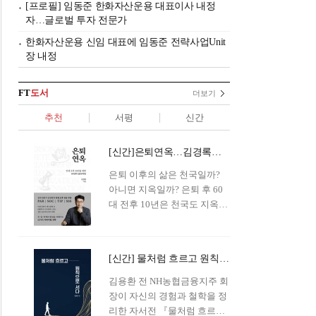
[프로필] 임동준 한화자산운용 대표이사 내정
자…글로벌 투자 전문가
한화자산운용 신임 대표에 임동준 전략사업Unit
장 내정
FT
도서
더보기
추천
서평
신간
[신간]은퇴연옥…김경록의 은퇴 후 삶의 나침반
은퇴 이후의 삶은 천국일까?
아니면 지옥일까? 은퇴 후 60
대 전후 10년은 천국도 지옥도
아닌 '연옥'이라 개념이 등장해
화제를 모으고 있다.투자 전문
가이자 은퇴연구소장으로서의
[신간] 물처럼 흐르고 원칙으로 서다…김용환의 통찰을 담다
은퇴 설계를 가이드해 온 김경
록 옵투스자산운용의 고문이
김용환 전 NH농협금융지주 회
신간 『은퇴연옥』을 내놓았
장이 자신의 경험과 철학을 정
다.단테는 지옥을 '모든 희망을
리한 자서전 『물처럼 흐르고