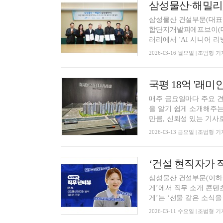
삼성물산 건설부문(대표 
합단지개발피에프브이(대
러리에서 ‘AI 시니어 리빙
2026-03-16 월요일 | 조범형 기
매주 금요일마다 주요 견
을 알기 쉽게 소개해주는
만큼, 신뢰성 있는 기사로 
2026-03-13 금요일 | 조범형 기
삼성물산 건설부문(이하 
게’에서 직무 소개 콘텐
게’는 ‘선물 같은 소식을 .
2026-03-11 수요일 | 조범형 기