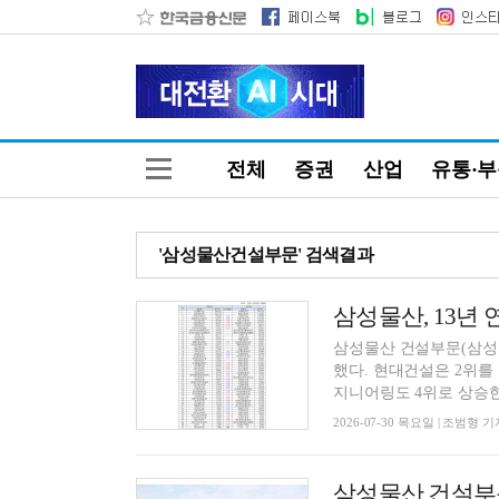
전체
증권
산업
유통·
'삼성물산건설부문' 검색결과
삼성물산, 13년 
삼성물산 건설부문(삼성물
했다. 현대건설은 2위를 
지니어링도 4위로 상승한 
2026-07-30 목요일 | 조범형 기