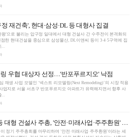
자
정 재건축', 현대·삼성·DL 등 대형사 집결
판왕'으로 불리는 압구정 일대에서 대형 건설사 간 수주전이 본격화되
선점한 현대건설을 중심으로 삼성물산, DL이앤씨 등이 3·4·5구역에 집
..
자
링 우협 대상자 선정…'반포푸르지오' 낙점
생 사업 모델인 ‘넥스트 리모델링(Next Remodeling)’의 시장 적용
 사업지로 서울 서초구 반포푸르지오 아파트가 유력해지면서 향후 사
..
자
삼성·현대·대우 등 대형 건설사 주총, '안전·미래사업·주주환원' 3박자
이 정기 주주총회를 마무리하며 '안전·미래사업·주주환원'이라는 세