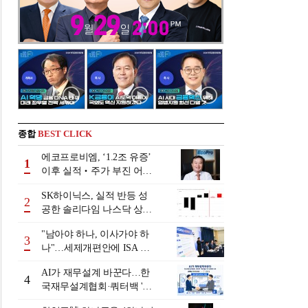
종합
BEST CLICK
에코프로비엠, ‘1.2조 유증’
1
이후 실적‧주가 부진 어쩌
나
SK하이닉스, 실적 반등 성
2
공한 솔리다임 나스닥 상장
검토
"남아야 하나, 이사가야 하
3
나"…세제개편안에 ISA 투
자자 셈법 복잡
AI가 재무설계 바꾼다…한
4
국재무설계협회·쿼터백 '베
러웰스'로 생태계 구축