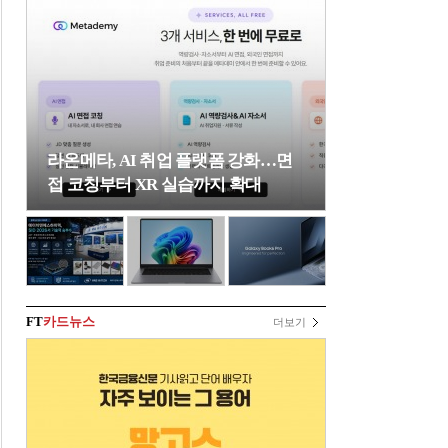
라온메타, AI 취업 플랫폼 강화…면
접 코칭부터 XR 실습까지 확대
FT
카드뉴스
더보기