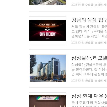
2026-04-29 수요일 | 조범형 기
강남의 상징 '압구
서울 강남 재건축의 '끝
고 있다. 이미 2구역을 
결하면서, 총 사업비 10조.
2026-03-31 화요일 | 조범형 기
삼성물산, 리모델
삼성물산 건설부문이 도심 재
을 본격화한다. 첫 적용
업 확대 여부에 관심이 쏠.
2026-03-31 화요일 | 조범형 기
국내 주요 대형 건설사들