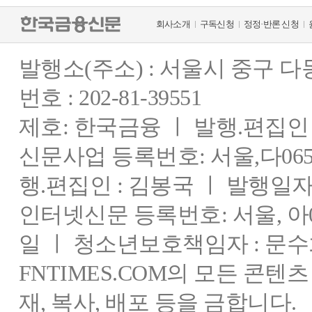
회사소개
구독신청
정정·반론 신청
발행소(주소) : 서울시 중구 
번호 : 202-81-39551
제호: 한국금융 ㅣ 발행.편집인 : 
신문사업 등록번호: 서울,다0655
행.편집인 : 김봉국 ㅣ 발행일자:
인터넷신문 등록번호: 서울, 아03
일 ㅣ 청소년보호책임자 : 문수
FNTIMES.COM의 모든 콘텐
재, 복사, 배포 등을 금합니다.