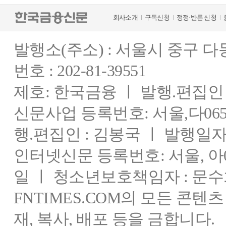
회사소개
구독신청
정정·반론 신청
발행소(주소) : 서울시 중구 
번호 : 202-81-39551
제호: 한국금융 ㅣ 발행.편집인 : 
신문사업 등록번호: 서울,다0655
행.편집인 : 김봉국 ㅣ 발행일자:
인터넷신문 등록번호: 서울, 아03
일 ㅣ 청소년보호책임자 : 문수
FNTIMES.COM의 모든 콘텐
재, 복사, 배포 등을 금합니다.