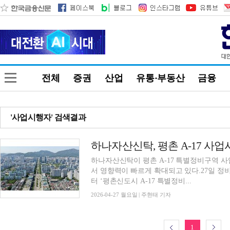
전체
증권
산업
유통·부동산
금융
'사업시행자' 검색결과
하나자산신탁이 평촌 A-17 특별정비구역 사
서 영향력이 빠르게 확대되고 있다.27일 
터 ‘평촌신도시 A-17 특별정비...
2026-04-27 월요일 | 주현태 기자
1