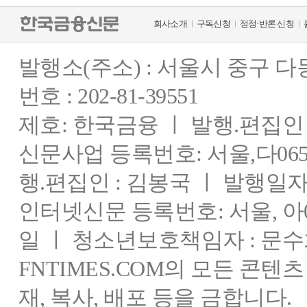
회사소개
구독신청
정정·반론 신청
발행소(주소) : 서울시 중구 
번호 : 202-81-39551
제호: 한국금융 ㅣ 발행.편집인 : 
신문사업 등록번호: 서울,다0655
행.편집인 : 김봉국 ㅣ 발행일자:
인터넷신문 등록번호: 서울, 아03
일 ㅣ 청소년보호책임자 : 문수
FNTIMES.COM의 모든 콘텐
재, 복사, 배포 등을 금합니다.