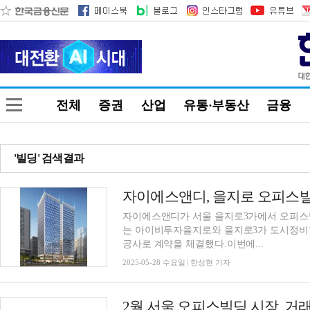
전체
증권
산업
유통·부동산
금융
'빌딩' 검색결과
자이에스앤디, 을지로 오피스빌
자이에스앤디가 서울 을지로3가에서 오피스
는 아이비투자을지로와 을지로3가 도시정비형
공사로 계약을 체결했다.이번에...
2025-05-28 수요일 | 한상현 기자
2월 서울 오피스빌딩 시장, 