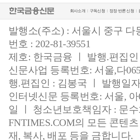
회사소개
구독신청
정정·반론 신청
발행소(주소) : 서울시 중구 
번호 : 202-81-39551
제호: 한국금융 ㅣ 발행.편집인 : 
신문사업 등록번호: 서울,다0655
행.편집인 : 김봉국 ㅣ 발행일자:
인터넷신문 등록번호: 서울, 아03
일 ㅣ 청소년보호책임자 : 문수
FNTIMES.COM의 모든 콘텐
재, 복사, 배포 등을 금합니다.