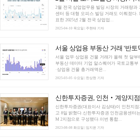
2월 전국 상업업무용 빌딩 시장의 거래량과
센터 등 대형 오피스 빌딩 거래도 이뤄졌다. 10일 상업용 부동산 전문기업 부동산플래닛이 발
표한 2025년 2월 전국 상업업...
2025-04-10 목요일 | 주현태 기자
서울 상업용 부동산 거래 '반토
서울 업무·상업용 건물 거래가 올해 첫 달부
부동산 데이터 기업 알스퀘어가 국토교통부 실
·상업용 건물 총거래액은...
2025-03-05 수요일 | 한상현 기자
신한투자증권, 인천‧계양지점 
신한투자증권(대표이사 김상태)이 인천지점
고 8일 밝혔다.신한투자증권 인천금융센터는 자산관
M 2지점으로 구성됐다.이번 통합...
2023-08-08 화요일 | 임지윤 기자