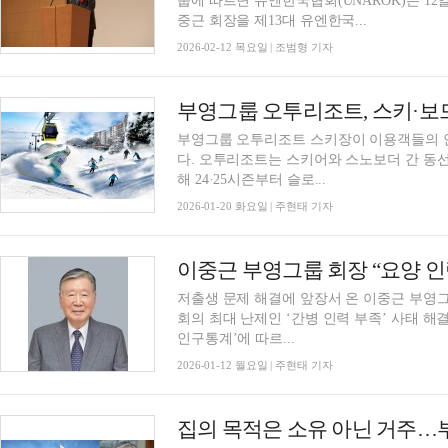
룹에 따르면 유엔한국협회(UNAROK)는 12일
중근 회장을 제13대 유엔한국...
2026-02-12 목요일 | 조범형 기자
부영그룹 오투리조트 스키장이 이용객들의 
다. 오투리조트는 스키어와 스노보더 간 동선 혼재로 발생할 수 있는 충돌 사고를 예방하기 위
해 24·25시즌부터 슬로...
2026-01-20 화요일 | 주현태 기자
저출생 문제 해결에 앞장서 온 이중근 부
회의 최대 난제인 ‘간병 인력 부족’ 사태 해결을 위해 나섰다. 행정안
인구통계’에 따르...
2026-01-12 월요일 | 주현태 기자
집의 목적은 소유 아닌 거주…부