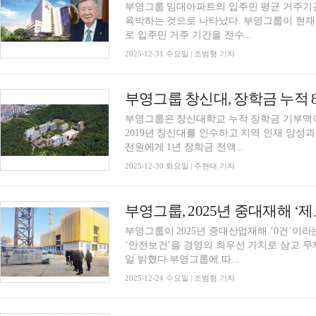
부영그룹 임대아파트의 입주민 평균 거주기간은
육박하는 것으로 나타났다. 부영그룹이 현재 
로 입주민 거주 기간을 전수...
2025-12-31 수요일 | 조범형 기자
부영그룹은 창신대학교 누적 장학금 기부액이
2019년 창신대를 인수하고 지역 인재 양성과
전원에게 1년 장학금 전액...
2025-12-30 화요일 | 주현태 기자
부영그룹이 2025년 중대산업재해 ‘0건’이라
‘안전보건’을 경영의 최우선 가치로 삼고 무
일 밝혔다.부영그룹에 따...
2025-12-24 수요일 | 조범형 기자