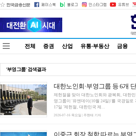
전체
증권
산업
유통·부동산
금융
'부영그룹' 검색결과
제헌절을 맞아 대한노인회와 광복회, 대한민
영그룹이 '유엔데이(10월 24일)'를 국경
17일 '제헌절, 대한민국 제...
2026-07-16 목요일 | 주현태 기자