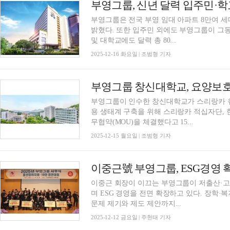
부영그룹은 전국 부영 임대 아파트 8만여 세
밝혔다. 또한 입주민 외에도 부영그룹이 그동
및 대학교에도 달력 총 80...
2025-12-16 화요일 | 조범형 기자
부영그룹 창신대학교, 요양보호
부영그룹이 인수한 창신대학교가 스리랑카 
용 생태계 구축을 위해 스리랑카 적십자단
무협약(MOU)을 체결했다고 15...
2025-12-15 월요일 | 조범형 기자
이중근 회장이 이끄는 부영그룹이 저출산·고
며 ESG 경영을 전면 확장하고 있다. 장학
문제 제기와 제도 제안까지...
2025-12-12 금요일 | 주현태 기자