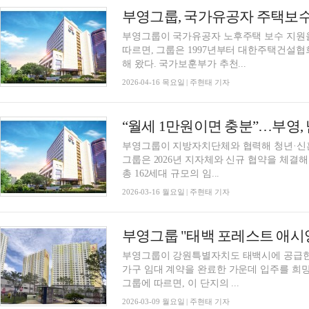
부영그룹, 국가유공자 주택보수
부영그룹이 국가유공자 노후주택 보수 지원을
따르면, 그룹은 1997년부터 대한주택건설협
해 왔다. 국가보훈부가 추천...
2026-04-16 목요일 | 주현태 기자
“월세 1만원이면 충분”…부영, 
부영그룹이 지방자치단체와 협력해 청년·신혼
그룹은 2026년 지자체와 신규 협약을 체결해
총 162세대 규모의 임...
2026-03-16 월요일 | 주현태 기자
부영그룹 "태백 포레스트 애시앙,
부영그룹이 강원특별자치도 태백시에 공급한 임
가구 임대 계약을 완료한 가운데 입주를 희망
그룹에 따르면, 이 단지의 ...
2026-03-09 월요일 | 주현태 기자