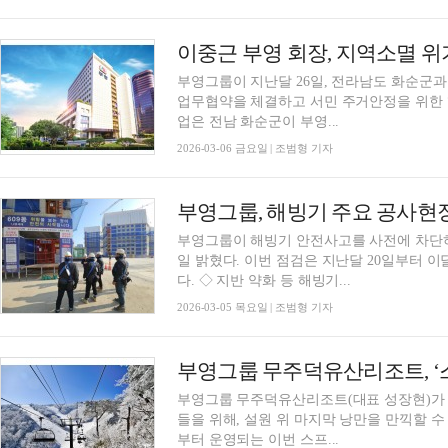
이중근 부영 회장, 지역소멸 위
부영그룹이 지난달 26일, 전라남도 화순군과 '
업무협약을 체결하고 서민 주거안정을 위한 
업은 전남 화순군이 부영...
2026-03-06 금요일 | 조범형 기자
부영그룹, 해빙기 주요 공사현장
부영그룹이 해빙기 안전사고를 사전에 차단하
일 밝혔다. 이번 점검은 지난달 20일부터 이
다. ◇ 지반 약화 등 해빙기...
2026-03-05 목요일 | 조범형 기자
부영그룹 무주덕유산리조트, ‘
부영그룹 무주덕유산리조트(대표 성장현)가
들을 위해, 설원 위 마지막 낭만을 만끽할 수 
부터 운영되는 이번 스프...