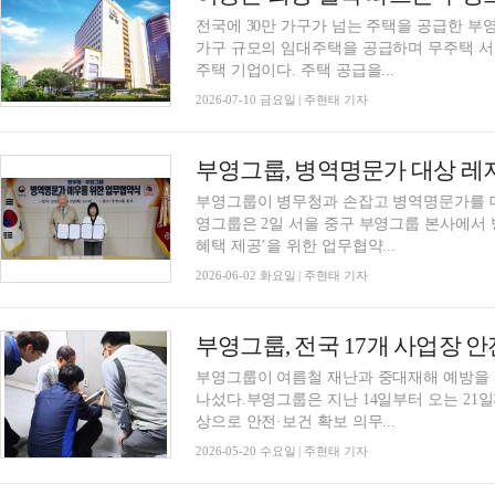
전국에 30만 가구가 넘는 주택을 공급한 부
가구 규모의 임대주택을 공급하며 무주택 
주택 기업이다. 주택 공급을...
2026-07-10 금요일 | 주현태 기자
부영그룹, 병역명문가 대상 레
부영그룹이 병무청과 손잡고 병역명문가를 
영그룹은 2일 서울 중구 부영그룹 본사에서
혜택 제공’을 위한 업무협약...
2026-06-02 화요일 | 주현태 기자
부영그룹, 전국 17개 사업장 안
부영그룹이 여름철 재난과 중대재해 예방을 
나섰다.부영그룹은 지난 14일부터 오는 21일
상으로 안전·보건 확보 의무...
2026-05-20 수요일 | 주현태 기자