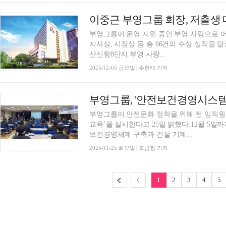
이중근 부영그룹 회장, 저출생
부영그룹이 운영 지원 중인 부영 사랑으로 어
지사상, 시장상 등 총 66건의 수상 실적을 달성하는 영예를 안
산신항8단지 부영 사랑...
2025-12-05 금요일 | 주현태 기자
부영그룹, '안전보건경영시스템
부영그룹이 안전문화 정착을 위해 전 임직원을
교육’을 실시한다고 25일 밝혔다.12월 5
보건경영체계 구축과 건설 기계...
2025-11-25 화요일 | 조범형 기자
1
2
3
4
5