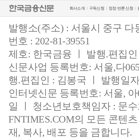
회사소개
구독신청
정정·반론 신청
발행소(주소) : 서울시 중구 
번호 : 202-81-39551
제호: 한국금융 ㅣ 발행.편집인 : 
신문사업 등록번호: 서울,다0655
행.편집인 : 김봉국 ㅣ 발행일자:
인터넷신문 등록번호: 서울, 아03
일 ㅣ 청소년보호책임자 : 문수
FNTIMES.COM의 모든 콘텐
재, 복사, 배포 등을 금합니다.