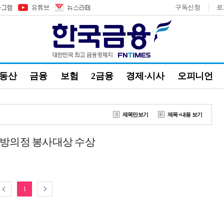
구독신청
로
부동산
금융
보험
2금융
경제·시사
오피니언
제목만보기
제목+내용 보기
지방의정 봉사대상 수상
1