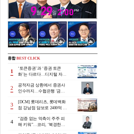
종합
BEST CLICK
‘토큰증권’과 ‘증권 토큰
1
화’는 다르다…디지털 자본
시장 다음 단계는
공적자금 상환에서 증권사
2
인수까지…수협은행 '금융
그룹화' 25년 여정 [수협은
[DCM] 롯데리츠, 롯데백화
행 금융그룹의 꿈①]
3
점 강남점 담보로 2400억 조
달…단기채 차환
“검증 없는 억측이 주주 피
4
해 키워”…코리, ‘북경한미
미수채권 논란’ 정면 반박