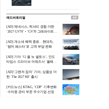
버려야 하는 곳'이라 묘사했다.
원칙으로 서다』를 펴냈다.정
오늘날 많은 이가 은퇴를 지옥
통 관료 출신으로 한국 금융의
이라 부르며 절망하지만, 김경
주요 변곡점마다 중요한 역할
애드버토리얼
록 고문은 새로운 시각을 제시
을 하고 금융 경영인으로서 큰
한다. 은퇴 후 60대를 전후한 1
족적을 남긴 김 전 회장이 후배
[AD] 제네시스, 럭셔리 경험 더한
0년의 과도기는 지옥이 아니라
세대에게 전하는 삶의 조언을
‘2027 GV70’‧‘GV70 그래파이트’
정화와 성장의 공간인 ‘은퇴연
담은 인생 노트다.『물처럼 흐
출시
옥(Purgatory)’이라는 것이다.
르고 원칙으로 서다』는 단순
[AD] 개소세 혜택 종료…현대차,
연옥은 고통스럽지만 끝이 있
한 자서전을 넘어, 실패를 두려
‘썸머 페스타’로 고객 부담 완화
으며, 준비를 통해 천국으로 나
워하지 않는 용기와 자신에 대
아갈 수 있는 희망의 장소라고
한 믿음이 어떻게 삶을 풍요롭
[AD] 기아 ‘디 올 뉴 셀토스’, 인도
말한
게 만드는지를 보여주는 지혜
타임스 드라이브 어워즈서 ‘올해의
의 보고로 평가된다.김용환 전
SUV’ 선정
회장은 “인생의 목표가 크더라
[AD]‘그랜저 잡자’ 기아, 상품성 더
도 조급해하지 말고 작은 것부
한 ‘The 2027 K8’ 출시
터 하나 하나 성취해 나가
라”고 조언한다. 뼈아픈 실패
[카드뉴스] KT&G, ‘CDP’ 기후변화
조차 성공의 뼈대가 된다는 긍
·수자원 관리 부문 우수기업 선정
정적인 마음으로