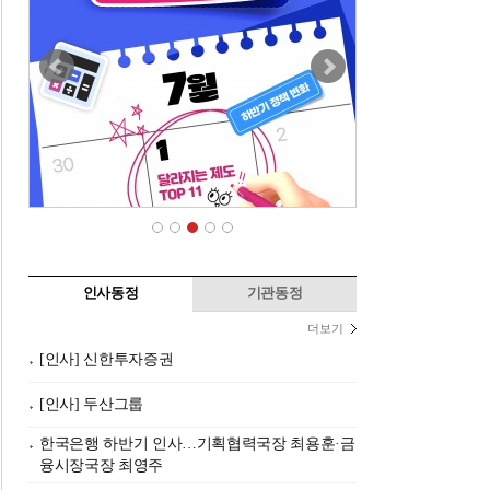
인사동정
기관동정
더보기
[인사] 신한투자증권
[인사] 두산그룹
한국은행 하반기 인사…기획협력국장 최용훈·금
융시장국장 최영주