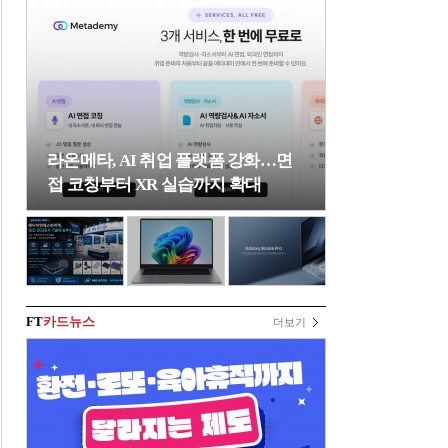
라온메타, AI 취업 플랫폼 강화…면
접 코칭부터 XR 실습까지 확대
FT
카드뉴스
더보기