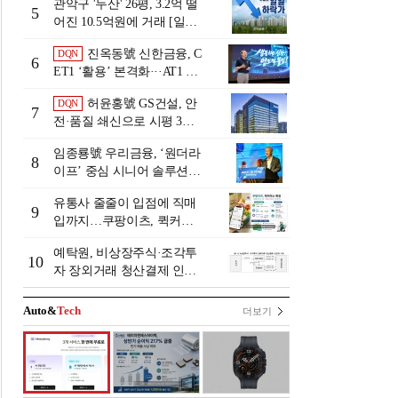
관악구 '두산' 26평, 3.2억 떨
5
어진 10.5억원에 거래 [일일
하락가]
진옥동號 신한금융, C
DQN
6
ET1 ‘활용’ 본격화···AT1 늘
린 이유는 [Capital Quality Re
허윤홍號 GS건설, 안
DQN
view]
7
전·품질 쇄신으로 시평 3위
탈환
임종룡號 우리금융, ‘원더라
8
이프’ 중심 시니어 솔루션
확대…계열사 시너지 '관건'
유통사 줄줄이 입점에 직매
[금융 시니어 비즈니스 돋보
9
입까지…쿠팡이츠, 퀵커머
기]
스 판 키운다
예탁원, 비상장주식·조각투
10
자 장외거래 청산결제 인프
라 구축 착수
Auto&
Tech
더보기