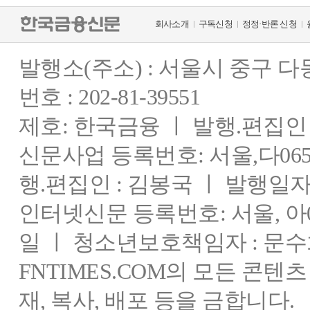
회사소개
구독신청
정정·반론 신청
발행소(주소) : 서울시 중구 
번호 : 202-81-39551
제호: 한국금융 ㅣ 발행.편집인 : 
신문사업 등록번호: 서울,다0655
행.편집인 : 김봉국 ㅣ 발행일자:
인터넷신문 등록번호: 서울, 아03
일 ㅣ 청소년보호책임자 : 문수
FNTIMES.COM의 모든 콘텐
재, 복사, 배포 등을 금합니다.