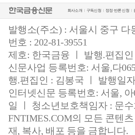
회사소개
구독신청
정정·반론 신청
발행소(주소) : 서울시 중구 
번호 : 202-81-39551
제호: 한국금융 ㅣ 발행.편집인 : 
신문사업 등록번호: 서울,다0655
행.편집인 : 김봉국 ㅣ 발행일자:
인터넷신문 등록번호: 서울, 아03
일 ㅣ 청소년보호책임자 : 문수
FNTIMES.COM의 모든 콘텐
재, 복사, 배포 등을 금합니다.