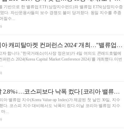
를 기반으로 한 밸류업 ETF(상장지수펀드)와 밸류업 ETN(상장지수증
 보였다. 자산운용사들의 보수 경쟁도 불이 당겨졌다. 동일 지수를 추종
질수...
자
한국거래소, '코리아 캐피탈마켓 컨퍼런스 2024' 개최…"밸류업 적극 추진" [거래소 컨퍼런스]
고자 합니다."한국거래소(이사장 정은보)가 4일 여의도 콘래드호텔에
 2024(Korea Capital Market Conference 2024)'를 개최했다.이번
.
자
밸류업 지수 첫 날 2.8%↓…코스피보다 낙폭 컸다 [코리아 밸류업 지수]
류업 지수(Korea Value-up Index)가 제공된 첫 날인 30일, 지수
락했다. 코스피 지수 대비해서도 낙폭이 컸다.이날 코리아 밸류업 지수
마...
자