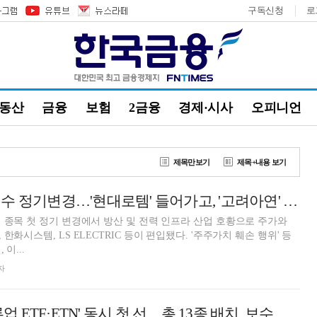
구독신청
로
부동산
금융
보험
2금융
경제·시사
오피니언
제목만보기
제목+내용 보기
코리아 밸류업 지수 정기변경…'현대로템' 들어가고, '고려아연' 빠지고
 종목 첫 정기 변경에서 방산 및 전력 인프라 산업 호황으로 주가와
한화시스템, LS ELECTRIC 등이 편입됐다. '주주가치 훼손 행위' 등
이...
자
5110억 규모 '밸류업 ETF·ETN' 동시 첫 선…총 13종 배치, 보수 경쟁 점화 [거래소 컨퍼런스]