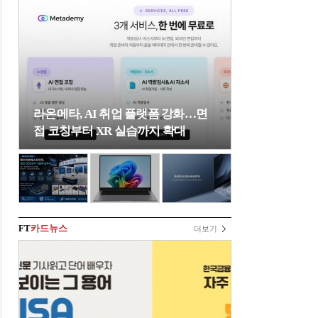
라온메타, AI 취업 플랫폼 강화…면
접 코칭부터 XR 실습까지 확대
FT
카드뉴스
더보기