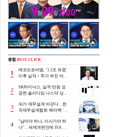
종합
BEST CLICK
에코프로비엠, ‘1.2조 유증’
1
이후 실적‧주가 부진 어쩌
나
SK하이닉스, 실적 반등 성
2
공한 솔리다임 나스닥 상장
검토
AI가 재무설계 바꾼다…한
3
국재무설계협회·쿼터백 '베
러웰스'로 생태계 구축
"남아야 하나, 이사가야 하
4
나"…세제개편안에 ISA 투
자자 셈법 복잡