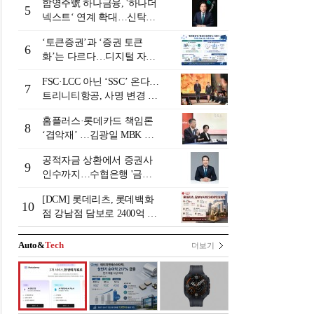
함영주號 하나금융, '하나더
5
넥스트‘ 연계 확대…신탁수
수료 2배 증가 효과 [금융 시
‘토큰증권’과 ‘증권 토큰
니어 비즈니스 돋보기]
6
화’는 다르다…디지털 자본
시장 다음 단계는
FSC·LCC 아닌 ‘SSC’ 온다…
7
트리니티항공, 사명 변경 넘
어 사업모델 전환 선언
홈플러스·롯데카드 책임론
8
‘겹악재’ …김광일 MBK 부
회장 부담 커지나
공적자금 상환에서 증권사
9
인수까지…수협은행 '금융
그룹화' 25년 여정 [수협은
[DCM] 롯데리츠, 롯데백화
행 금융그룹의 꿈①]
10
점 강남점 담보로 2400억 조
달…단기채 차환
Auto&
Tech
더보기