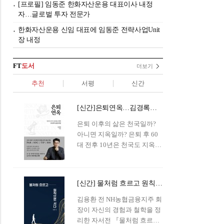
[프로필] 임동준 한화자산운용 대표이사 내정
자…글로벌 투자 전문가
한화자산운용 신임 대표에 임동준 전략사업Unit
장 내정
FT
도서
더보기
추천
서평
신간
[신간]은퇴연옥…김경록의 은퇴 후 삶의 나침반
은퇴 이후의 삶은 천국일까?
아니면 지옥일까? 은퇴 후 60
대 전후 10년은 천국도 지옥도
아닌 '연옥'이라 개념이 등장해
화제를 모으고 있다.투자 전문
가이자 은퇴연구소장으로서의
[신간] 물처럼 흐르고 원칙으로 서다…김용환의 통찰을 담다
은퇴 설계를 가이드해 온 김경
록 옵투스자산운용의 고문이
김용환 전 NH농협금융지주 회
신간 『은퇴연옥』을 내놓았
장이 자신의 경험과 철학을 정
다.단테는 지옥을 '모든 희망을
리한 자서전 『물처럼 흐르고