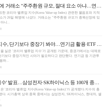
밸류업지수 들썩에 거래소 "주주환원 규모, 절대 요소 아냐…연내 구성종목 변경도 검토" [코리아 밸류업 지수]
 코리아 밸류업 지수(Korea Value-up Index) 관련한 물음표와 지적
가 26일 해명에 나섰다. 거래소는 "주주환원 규모가 종목선정에 있
니...
자
증권가 "밸류업 지수, 단기보다 중장기 봐야…연기금 활용·ETF 구성 여부 주목" [코리아 밸류업 지수]
힘을 실은 '코리아 밸류업 지수'가 공개된 가운데, 증권가에서는 대체로
단기보다 중장기적인 시야가 필요하다고 판단했다. 연기금 등 기관투
하...
자
'코리아 밸류업 지수' 발표…삼성전자·SK하이닉스 등 100개 종목 포함 [코리아 밸류업 지수]
코리아 밸류업 지수(Korea Value-up Index)'가 공개됐다.지수의 총
됐다. 시가총액 상위 종목 중에서는 삼성전자, SK하이닉스, 현대차, 셀
.
자