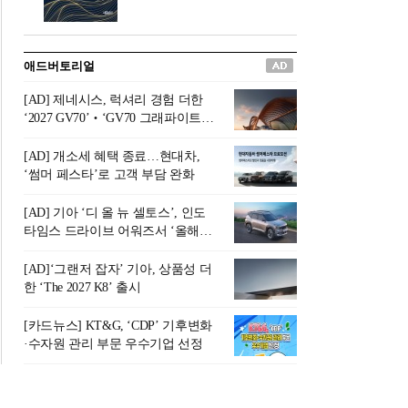
버려야 하는 곳'이라 묘사했다.
원칙으로 서다』를 펴냈다.정
오늘날 많은 이가 은퇴를 지옥
통 관료 출신으로 한국 금융의
이라 부르며 절망하지만, 김경
주요 변곡점마다 중요한 역할
애드버토리얼
록 고문은 새로운 시각을 제시
을 하고 금융 경영인으로서 큰
한다. 은퇴 후 60대를 전후한 1
족적을 남긴 김 전 회장이 후배
[AD] 제네시스, 럭셔리 경험 더한
0년의 과도기는 지옥이 아니라
세대에게 전하는 삶의 조언을
‘2027 GV70’‧‘GV70 그래파이트’
정화와 성장의 공간인 ‘은퇴연
담은 인생 노트다.『물처럼 흐
출시
옥(Purgatory)’이라는 것이다.
르고 원칙으로 서다』는 단순
[AD] 개소세 혜택 종료…현대차,
연옥은 고통스럽지만 끝이 있
한 자서전을 넘어, 실패를 두려
‘썸머 페스타’로 고객 부담 완화
으며, 준비를 통해 천국으로 나
워하지 않는 용기와 자신에 대
아갈 수 있는 희망의 장소라고
한 믿음이 어떻게 삶을 풍요롭
[AD] 기아 ‘디 올 뉴 셀토스’, 인도
말한
게 만드는지를 보여주는 지혜
타임스 드라이브 어워즈서 ‘올해의
의 보고로 평가된다.김용환 전
SUV’ 선정
회장은 “인생의 목표가 크더라
[AD]‘그랜저 잡자’ 기아, 상품성 더
도 조급해하지 말고 작은 것부
한 ‘The 2027 K8’ 출시
터 하나 하나 성취해 나가
라”고 조언한다. 뼈아픈 실패
[카드뉴스] KT&G, ‘CDP’ 기후변화
조차 성공의 뼈대가 된다는 긍
·수자원 관리 부문 우수기업 선정
정적인 마음으로