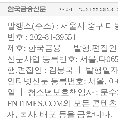
회사소개
구독신청
정정·반론 신청
발행소(주소) : 서울시 중구 
번호 : 202-81-39551
제호: 한국금융 ㅣ 발행.편집인 : 
신문사업 등록번호: 서울,다0655
행.편집인 : 김봉국 ㅣ 발행일자:
인터넷신문 등록번호: 서울, 아03
일 ㅣ 청소년보호책임자 : 문수
FNTIMES.COM의 모든 콘텐
재, 복사, 배포 등을 금합니다.