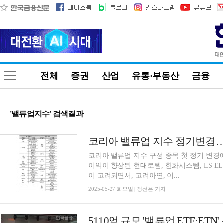
전체
증권
산업
유통·부동산
금융
'밸류업지수' 검색결과
코리아 밸류업 지수 구성 종목 첫 정기 변경
이익이 향상된 현대로템, 한화시스템, LS ELE
이 고려되면서, 고려아연, 이...
2025-05-27 화요일 | 정선은 기자