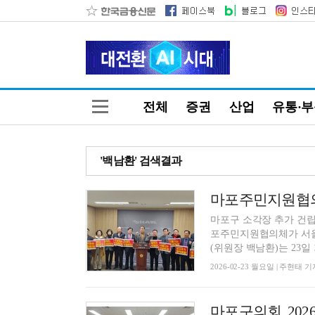
전체
증권
산업
유통·
'백남환' 검색결과
마포주민지원협의
마포구 소각장 추가 건립
포주민지원협의체가 서울
(위원장 백남환)는 23일 
2026-02-23 월요일 | 주현태 기
마포구의회, 20