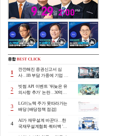
종합
BEST CLICK
깐깐해진 증권신고서 심
1
사…IB 부담 가중에 기업 자
금조달 '차질 우려'
빗썸 API 이벤트 '뒤늦은 유
2
의사항 추가' 논란…30억원
배상 조정 거부에 이용자 반
LG이노텍 주가 못따라가는
발
3
배당 [배당정책 점검]
AI가 재무설계 바꾼다…한
4
국재무설계협회·쿼터백 '베
러웰스'로 생태계 구축