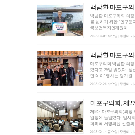
백남환 마포구의회 의장
를 넓히기 위한 ‘인구문제 인식개선
국보건복지인재원이 ...
2025-04-09 수요일 | 주현태 기
마포구의회 백남환 의장이
했다고 25일 밝혔다. 성산2동 청소년지도자협의회와 사회보장협의체가 주관한 '사랑의 자장
면 데이' 행사는 당가원..
2025-02-26 수요일 | 주현태 기
마포구의회, 제2
제9대 마포구의회(의장 백
일정에 돌입했다. 임시회 첫날인 13일 제1차 본회의에서는 ▲임시회 회기결정의 건 ▲임시회
회의록 서명의원 선출의 .
2025-02-14 금요일 | 주현태 기