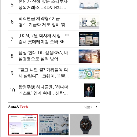
본인가 신청 앞둔 조각투자
5
장외거래소…KDX·NXT컨
소 막판 점검 ‘분주’
퇴직연금 계약형? 기금
6
형?…기금화 제도 정비 뭐길
래 [기금형 퇴직연금 추진
[DCM] 7월 회사채 시장…보
(상)]
7
증채 롯데케미칼 오버·SK에
코플랜트 언더 [7월 리뷰①]
삼성·현대·DL·삼성E&A, 내
8
실경영으로 실적 방어…미
래 먹거리 경쟁 본격화
“팔고 나면 끝? 거둬들여 다
9
시 살린다”…코웨이, 1188만
계정 업고 ESG 밸류업
함영주號 하나금융, '하나더
10
넥스트‘ 연계 확대…신탁수
수료 2배 증가 효과 [금융 시
니어 비즈니스 돋보기]
Auto&
Tech
더보기