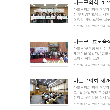
마포구의회, 20
마포구의회(의장 직무대리
상 부패방지교육을 시행했다. 전직 공무원이기도 한 연공흠 강사(現 청렴연
진행한 이번 교육은 고위.
2024-06-04 화요일 | 주현태 기
마포구(구청장 박강수) 제
개관식을 열었다. ‘효도숙식 경로당’은 저소득 독거노인의 열악한 주거환경과 고립 문제를 해
소하기 위한 노인...
2024-05-03 금요일 | 주현태 기
마포구의회(의장 직무대리
고 4월 17일까지 총 6
정하고 구정질문 실시 및 
2024-04-12 금요일 | 주현태 기