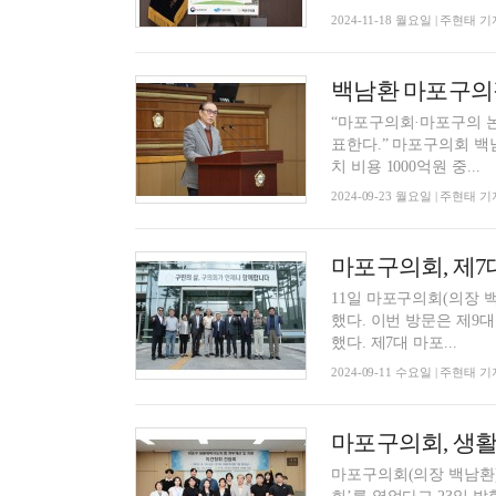
2024-11-18 월요일 | 주현태 기
“마포구의회·마포구의 
표한다.” 마포구의회 백남환 의장은 입장문을 통해 “김기덕 시의원의 대장~홍대선 DMC역 설
치 비용 1000억원 중...
2024-09-23 월요일 | 주현태 기
마포구의회, 제7
11일 마포구의회(의장 백
했다. 이번 방문은 제9대 마포구의회 개원 이래 선후배 의원 간 첫 만남으로 각별한 의미를 더
했다. 제7대 마포...
2024-09-11 수요일 | 주현태 기
마포구의회, 생
마포구의회(의장 백남환)