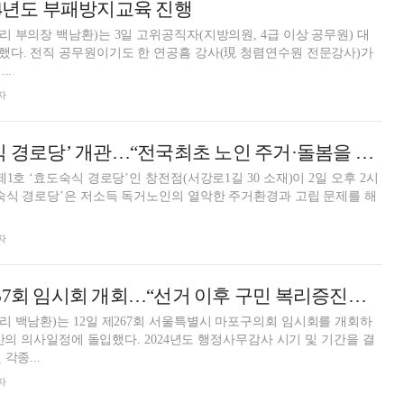
24년도 부패방지교육 진행
 부의장 백남환)는 3일 고위공직자(지방의원, 4급 이상 공무원) 대
수원 전문강사)가
..
자
마포구, ‘효도숙식 경로당’ 개관…“전국최초 노인 주거·돌봄을 한번에”
1호 ‘효도숙식 경로당’인 창전점(서강로1길 30 소재)이 2일 오후 2시
자
마포구의회, 제267회 임시회 개회…“선거 이후 구민 복리증진에 노력"
 백남환)는 12일 제267회 서울특별시 마포구의회 임시회를 개회하
일간의 의사일정에 돌입했다. 2024년도 행정사무감사 시기 및 기간을 결
각종...
자