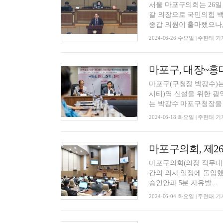
서울 마포구의회는 26일
갈 의장으로 국민의힘 백남환 의원을 선출됐다.
종갑 의원이 출마했으나,.
2024-06-26 수요일 | 주현태 기
마포구, 대장~홍
마포구(구청장 박강수)는
시티)역 신설을 위한 
는 박강수 마포구청장을 비
2024-06-18 화요일 | 주현태 기
마포구의회(의장 직무대리 
간의 의사 일정에 돌입했다. 이번 제268회 제1차 정례회는 2023 회계연도 결산 
승인안과 5분 자유발...
2024-06-04 화요일 | 주현태 기