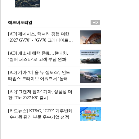
버려야 하는 곳'이라 묘사했다.
원칙으로 서다』를 펴냈다.정
오늘날 많은 이가 은퇴를 지옥
통 관료 출신으로 한국 금융의
이라 부르며 절망하지만, 김경
주요 변곡점마다 중요한 역할
애드버토리얼
록 고문은 새로운 시각을 제시
을 하고 금융 경영인으로서 큰
한다. 은퇴 후 60대를 전후한 1
족적을 남긴 김 전 회장이 후배
[AD] 제네시스, 럭셔리 경험 더한
0년의 과도기는 지옥이 아니라
세대에게 전하는 삶의 조언을
‘2027 GV70’‧‘GV70 그래파이트’
정화와 성장의 공간인 ‘은퇴연
담은 인생 노트다.『물처럼 흐
출시
옥(Purgatory)’이라는 것이다.
르고 원칙으로 서다』는 단순
[AD] 개소세 혜택 종료…현대차,
연옥은 고통스럽지만 끝이 있
한 자서전을 넘어, 실패를 두려
‘썸머 페스타’로 고객 부담 완화
으며, 준비를 통해 천국으로 나
워하지 않는 용기와 자신에 대
아갈 수 있는 희망의 장소라고
한 믿음이 어떻게 삶을 풍요롭
[AD] 기아 ‘디 올 뉴 셀토스’, 인도
말한
게 만드는지를 보여주는 지혜
타임스 드라이브 어워즈서 ‘올해의
의 보고로 평가된다.김용환 전
SUV’ 선정
회장은 “인생의 목표가 크더라
[AD]‘그랜저 잡자’ 기아, 상품성 더
도 조급해하지 말고 작은 것부
한 ‘The 2027 K8’ 출시
터 하나 하나 성취해 나가
라”고 조언한다. 뼈아픈 실패
[카드뉴스] KT&G, ‘CDP’ 기후변화
조차 성공의 뼈대가 된다는 긍
·수자원 관리 부문 우수기업 선정
정적인 마음으로