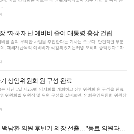
개선 및 복지 증
.
자
백남환 마포구의장 “재해재난 예비비 줄여 대통령 흉상 건립…사실 아냐”
비비를 줄여 무리한 사업을 추진한다는 기사는 오보다. 단편적인 부분
데, 재해재난목적 예비비가 삭감되었기는커녕 오히려 증액됐다.” 마
.
자
기 상임위원회 원 구성 완료
는 지난 1일 제269회 임시회를 개회하고 상임위원회 원 구성을 완료
자
서울 마포구의회, 백남환 의원 후반기 의장 선출…"동료 의원과 수평적 소통할 터"