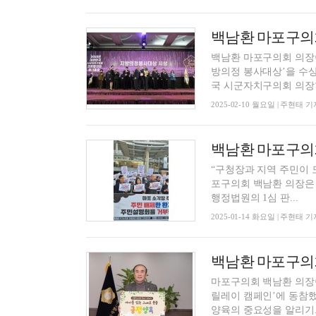
백남환 마포구의
백남환 마포구의회 의장
방의정 봉사대상’을 수상했다. 지난 5일 충북 청주 그랜드플라자 청주호
국 시군자치구의회 의장협
2025-02-10 월요일 | 주현태 기
“구청장과 지역 주민이 모
포구의회 백남환 의장은
행정법원의 1심 판...
2025-01-14 화요일 | 주현태 기
백남환 마포구의회
마포구의회 백남환 의장이
릴레이 캠페인’에 동참했다. 이번 캠페인은 보건복지부와 아동권리보장원이 
양육의 중요성을 알리기..