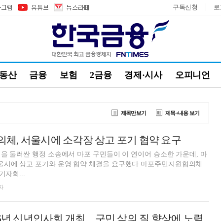
구독신청
로
부동산
금융
보험
2금융
경제·시사
오피니언
제목만보기
제목+내용 보기
체, 서울시에 소각장 상고 포기 협약 요구
을 둘러싼 행정 소송에서 마포 구민들이 이 연이어 승소한 가운데, 마
시에 상고 포기와 운영 협약 체결을 요구했다.마포주민지원협의체
기자회...
자
26년 신년인사회 개최…구민 삶의 질 향상에 노력