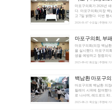
마포구의회가 2026년 
다. 마포구의회(의장 백남환)는 지난 6일 마포구의회 1층 회의실에서 신년인사회를 개최했다
고 7일 밝혔다. 이번 행사.
2026-01-07 수요일 | 주현태 기
마포구의회, 부패
마포구의회(의장 백남환)
을 실시했다. 마포구의회
생을 예방하고 청렴의식 함
2025-09-02 화요일 | 주현태 기
마포구의회 백남환 의장(
릴레이 시위에 참여했다.
로 나서며, 레드로드 R1..
2025-08-21 목요일 | 주현태 기