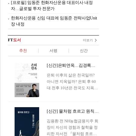
[프로필] 임동준 한화자산운용 대표이사 내정
자…글로벌 투자 전문가
한화자산운용 신임 대표에 임동준 전략사업Unit
장 내정
FT
도서
더보기
추천
서평
신간
[신간]은퇴연옥…김경록의 은퇴 후 삶의 나침반
은퇴 이후의 삶은 천국일까?
아니면 지옥일까? 은퇴 후 60
대 전후 10년은 천국도 지옥도
아닌 '연옥'이라 개념이 등장해
화제를 모으고 있다.투자 전문
가이자 은퇴연구소장으로서의
[신간] 물처럼 흐르고 원칙으로 서다…김용환의 통찰을 담다
은퇴 설계를 가이드해 온 김경
록 옵투스자산운용의 고문이
김용환 전 NH농협금융지주 회
신간 『은퇴연옥』을 내놓았
장이 자신의 경험과 철학을 정
다.단테는 지옥을 '모든 희망을
리한 자서전 『물처럼 흐르고