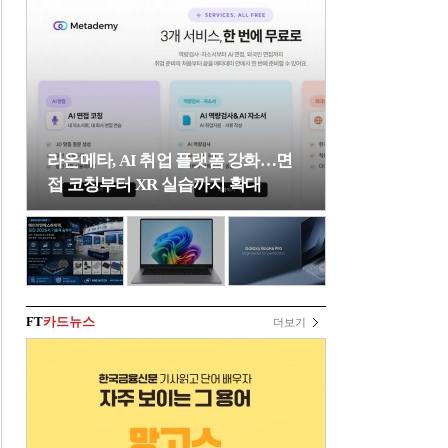
라온메타, AI 취업 플랫폼 강화…면
접 코칭부터 XR 실습까지 확대
FT
카드뉴스
더보기