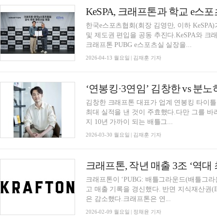
KeSPA, 크래프톤과 학교 e스
한국e스포츠협회(회장 김영만, 이하 KeSPA
및 제도권 편입을 공동 추진다.KeSPA와 크
크래프톤 PUBG e스포츠실 실장을...
2026-04-13 월요일 | 김재훈 기자
‘연봉킹·3연임’ 김창한 vs 
김창한 크래프톤 대표가 업계 연봉킹 타이틀과
최대 실적을 낸 것이 주효했다.다만 그를 바
지 10년 가까이 되는 배틀그...
2026-03-30 월요일 | 김재훈 기자
크래프톤이 ‘PUBG: 배틀그라운드(배틀그라
고 매출 기록을 경신했다. 반면 지식재산권(
은 감소했다.크래프톤은 연...
2026-02-09 월요일 | 정채윤 기자