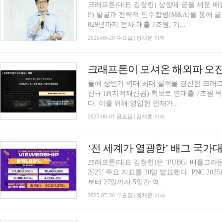
크래프톤(대표 김창한) 상장에 공을 세운 배
P) 발굴과 전략적 인수합병(M&A)을 통해 
029년까지 전사 매출 7조원, 기...
2025-08-20 수요일 | 정채윤 기자
크래프톤이 모셔온 해외파 오진호
올해 상반기 역대 최대 실적을 경신한 크래
신규 IP(지적재산권) 확보로 연매출 7조원 
다. 이를 위해 영입한 인재가...
2025-08-01 금요일 | 김재훈 기자
‘전 세계가 열광한’ 배그 국가대항
크래프톤(대표 김창한)은 ‘PUBG: 배틀그라운
2025’ 주요 지표를 30일 발표했다. PNC 
부터 27일까지 5일간 역...
2025-07-30 수요일 | 정채윤 기자