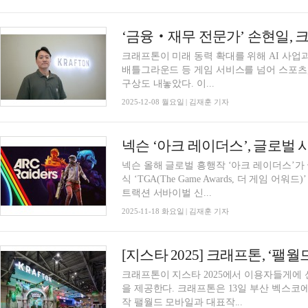
‘금융‧재무 전문가’ 손현일, 
크래프톤이 미래 동력 확대를 위해 AI 사업과
배틀그라운드 등 게임 서비스를 넘어 스포츠,
구상도 내놓았다. 이...
2025-12-08 월요일 | 김재훈 기자
넥슨 ‘아크 레이더스’, 글로벌 
넥슨 올해 글로벌 흥행작 ‘아크 레이더스’가
식 ‘TGA(The Game Awards, 더 게임 어워드)’ 수상을 노린다. 넥
트랙션 서바이벌 신...
2025-11-18 화요일 | 김재훈 기자
[지스타 2025] 크래프톤, ‘팰
크래프톤이 지스타 2025에서 이용자들게에
을 제공한다. 크래프톤은 13일 부산 벡스코에서 개막한 국제 게임전시회 지스타 2025에서 신
작 팰월드 모바일과 대표작...