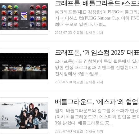
크래프톤, 배틀그라운드 e스포츠 
㈜크래프톤(대표 김창한)이 PUBG:배틀그라
지 네이션스 컵(PUBG Nations Cup, 이하 PNC) 2025
최대 규모로 열린다. 대회...
2025-07-23 수요일 | 김재훈 기자
크래프톤, ‘게임스컴 2025’ 
크래프톤(대표 김창한)이 독일 쾰른에서 열리는
양한 현장 프로그램과 이벤트를 진행한다고 10일 밝혔다. 크래프톤 전시
전시장에서 8월 20일부...
2025-07-10 목요일 | 김재훈 기자
배틀그라운드, ‘에스파’와 협업
펍지: 배틀그라운드와 걸그룹 에스파가 만났
(이하 배틀그라운드)가 에스파와 협업을 본
3일 밝혔다. 배틀그라운드 공...
2025-07-03 목요일 | 정채윤 기자