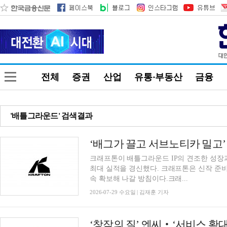
전체
증권
산업
유통·부동산
금융
'배틀그라운드' 검색결과
‘배그가 끌고 서브노티카 밀고’ 
크래프톤이 배틀그라운드 IP의 견조한 성장과
최대 실적을 경신했다. 크래프톤은 신작 준비
속 확보해 나갈 방침이다.크래...
2026-07-29 수요일 | 김재훈 기자
‘창작의 질’ 엔씨‧‘서비스 확대