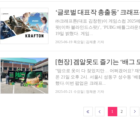
‘글로벌 대표작 총출동’ 크래프톤,
㈜크래프톤(대표 김창한)이 게임스컴 2025에 참
팟(이하 블라인드스팟)’, ‘PUBG:배틀그라
19일 밝혔다. 게임...
2025-06-19 목요일 | 김재훈 기자
[현장] 겜알못도 즐기는 ‘배그 
“땀으로 옷이 다 젖었지만… 어쩌겠어요? 재
온 21일 오후 2시. 서울시 성동구 성수동
했다.이번 팝업은 크래프...
2025-05-21 수요일 | 정채윤 기자
1
2