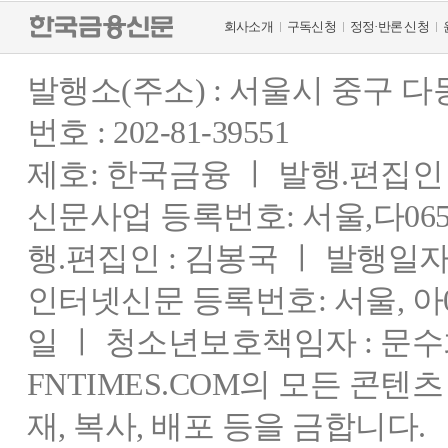
회사소개
구독신청
정정·반론 신청
발행소(주소) : 서울시 중구 
번호 : 202-81-39551
제호: 한국금융 ㅣ 발행.편집인 : 
신문사업 등록번호: 서울,다0655
행.편집인 : 김봉국 ㅣ 발행일자:
인터넷신문 등록번호: 서울, 아03
일 ㅣ 청소년보호책임자 : 문수
FNTIMES.COM의 모든 콘텐
재, 복사, 배포 등을 금합니다.