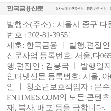
회사소개
구독신청
정정·반론 신청
발행소(주소) : 서울시 중구 
번호 : 202-81-39551
제호: 한국금융 ㅣ 발행.편집인 : 
신문사업 등록번호: 서울,다0655
행.편집인 : 김봉국 ㅣ 발행일자:
인터넷신문 등록번호: 서울, 아03
일 ㅣ 청소년보호책임자 : 문수
FNTIMES.COM의 모든 콘텐
재, 복사, 배포 등을 금합니다.