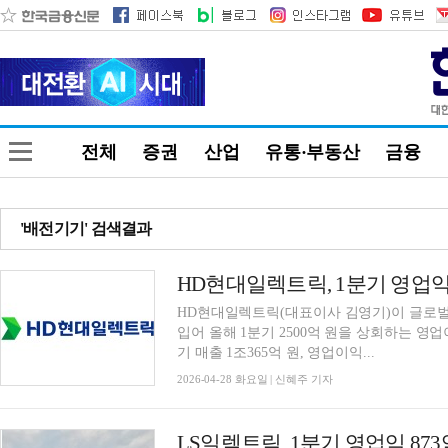
전체
증권
산업
유통·부동산
금융
'배전기기' 검색결과
HD현대일렉트릭, 1분기 영업익 2
HD현대일렉트릭(대표이사 김영기)이 글로벌
입어 올해 1분기 2500억 원을 상회하는 영업
기 매출 1조365억 원, 영업이익...
2026-04-28 화요일 | 신혜주 기자
LS일렉트릭, 1분기 영업익 873