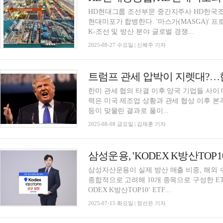
HD현대그룹 조선부문 중간지주사 HD한국조
현대미포가 합병한다. '마스가(MASGA)' 
K-조선 및 방산 분야 글로벌 경쟁...
2025-08-27 수요일 | 신혜주 기자
트럼프 관세 압박이 지렛대?…
한미 관세 협의 타결 이후 양국 기업들 사이 
력은 미국 제조업 상황과 관세 협상 이후 
등이 맞물린 결과로 풀이...
2025-08-08 금요일 | 김재훈 기자
삼성자산운용이 실제 방산 매출 비중, 해외 수
종합적으로 고려해 10개 종목으로 구성한 ETF(상장지
ODEX K방산TOP10’ ETF...
2025-07-15 화요일 | 정선은 기자