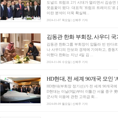
도널드 트럼프 2기 시대가 열리면서 김승연
웃음꽃이 폈다. 대표적 '트럼프 트레이드'로 
이란 분석이 더욱 확실해...
2024-11-07 목요일 | 신혜주 기자
김동관 한화 부회장, 사우디 국가
김동관 한화그룹 부회장이 압둘라 빈 반다르
나 사우디의 안보와 경제에 기여하고, 중동
이했다.한화는 지난 4일 김 ...
2024-11-06 수요일 | 신혜주 기자
HD현대(부회장 정기선)가 전 세계 90개국에
D현대는 이날(9일)부터 이틀간 서울 중구 롯
군사적 이용에 관한 고위급 회...
2024-09-09 월요일 | 신혜주 기자