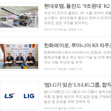
국산 K2 전차의 폴란드 2차 수출 계약이 개
성사됐다. 현대로템과 폴란드 정부가 K2전차
새로운 성장 국면을 맞이하는...
2025-07-03 목요일 | 정채윤 기자
한화에어로, 루마니아 K9 자
한화에어로스페이스(대표이사 김동관, 손재일
협력관계를 맺고 최신 방산 기술 및 인력 
지난 16일 부산대 및 부쿠...
2025-04-17 목요일 | 신혜주 기자
'범LG가 맞손' LS-LIG그룹,
범LG가(家)인 LS그룹과 LIG그룹이 방위
제휴 및 협력 방안과 추진 일정 등을 구체화한
발전 및 성장을 위해 전략적 제...
2025-03-31 월요일 | 신혜주 기자