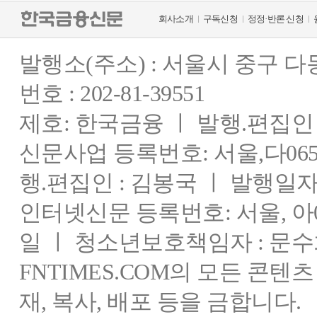
회사소개
구독신청
정정·반론 신청
발행소(주소) : 서울시 중구 
번호 : 202-81-39551
제호: 한국금융 ㅣ 발행.편집인 : 
신문사업 등록번호: 서울,다0655
행.편집인 : 김봉국 ㅣ 발행일자:
인터넷신문 등록번호: 서울, 아03
일 ㅣ 청소년보호책임자 : 문수
FNTIMES.COM의 모든 콘텐
재, 복사, 배포 등을 금합니다.