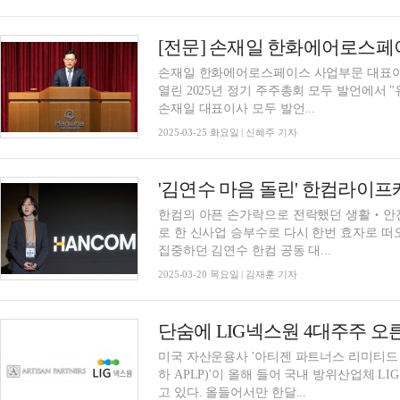
손재일 한화에어로스페이스 사업부문 대표이사
열린 2025년 정기 주주총회 모두 발언에서
손재일 대표이사 모두 발언...
2025-03-25 화요일 | 신혜주 기자
'김연수 마음 돌린' 한컴라이프
한컴의 아픈 손가락으로 전락했던 생활‧안
로 한 신사업 승부수로 다시 한번 효자로 떠
집중하던 김연수 한컴 공동 대...
2025-03-20 목요일 | 김재훈 기자
단숨에 LIG넥스원 4대주주 오
미국 자산운용사 '아티젠 파트너스 리미티드 파트너쉽(Art
하 APLP)'이 올해 들어 국내 방위산업체 
고 있다. 올들어서만 한달...