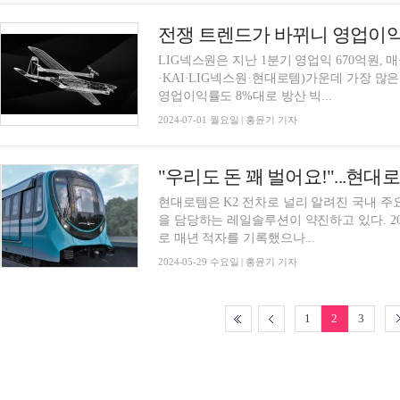
LIG넥스원은 지난 1분기 영업익 670억원,
·KAI·LIG넥스원·현대로템)가운데 가장 많
영업이익률도 8%대로 방산 빅...
2024-07-01 월요일 | 홍윤기 기자
현대로템은 K2 전차로 널리 알려진 국내 주
을 담당하는 레일솔루션이 약진하고 있다. 2
로 매년 적자를 기록했으나...
2024-05-29 수요일 | 홍윤기 기자
1
2
3