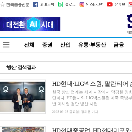
전체
증권
산업
유통·부동산
금융
'방산' 검색결과
한국 방산 업계는 세계 시장에서 막강한 영향
단계다. HD현대와 LIG넥스원은 미국 국방부
반 미래형 첨단 방산 사업 ...
2025-09-05 금요일 | 정채윤 기자
HD현대중공업, HD현대미포와