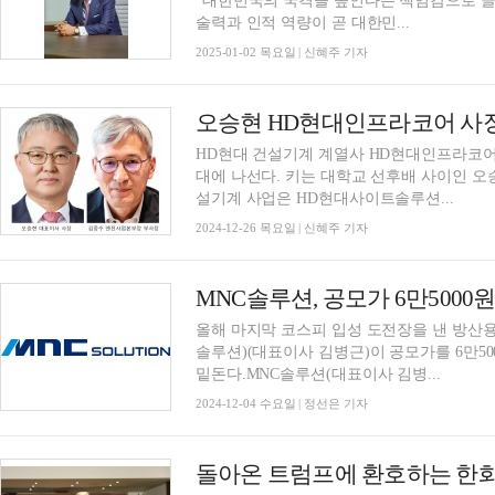
"대한민국의 국격을 높인다는 책임감으로 글
술력과 인적 역량이 곧 대한민...
2025-01-02 목요일 | 신혜주 기자
HD현대 건설기계 계열사 HD현대인프라코어
대에 나선다. 키는 대학교 선후배 사이인 오
설기계 사업은 HD현대사이트솔루션...
2024-12-26 목요일 | 신혜주 기자
올해 마지막 코스피 입성 도전장을 낸 방산
솔루션)(대표이사 김병근)이 공모가를 6만500
밑돈다.MNC솔루션(대표이사 김병...
2024-12-04 수요일 | 정선은 기자
돌아온 트럼프에 환호하는 한화 