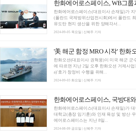
한화에어로스페이스(대표이사 손재일)가 지난 
(폴란드 국제방위산업전시회)에서 폴란드 최
유도탄 현지 생산을 위한 양해각서...
2024-09-05 목요일 | 신혜주 기자
한화오션(대표이사 권혁웅)이 미국 해군 군
에 따르면 지난 2일 오후 한화오션 거제사업장에 
a)'호가 창정비 수행을 위해...
2024-09-03 화요일 | 신혜주 기자
한화에어로스페이스, 국방대와 
한화에어로스페이스(대표이사 손재일)가 대한
대학교(총장 임기훈)와 인재 육성 및 방산·
에어로스페이스는 지난 8일...
2024-08-09 금요일 | 신혜주 기자