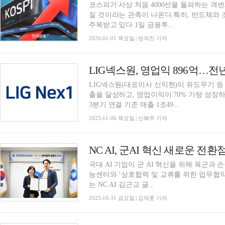
코스피가 사상 처음 4000선을 돌파하는 격변의
질 것이라는 관측이 나온다.특히, 반도체와 조
주목받고 있다.1일 금융투...
2026-01-01 목요일 | 방의진 기자
LIG넥스원, 영업익 896억…전년
LIG넥스원(대표이사 신익현)이 유도무기 등 
출을 달성하고, 영업이익이 70% 가량 성장하
3분기 연결 기준 매출 1조49...
2025-11-06 목요일 | 신혜주 기자
NC AI, 군AI 혁신 새로운 전
국대 AI 기업이 군 AI 혁신을 위해 육군과 손을 맞잡는다. 독자AI 정예팀 
능센터와 ‘상호협력 및 교류를 위한 업무협약’
는 NC AI 김근교 글...
2025-10-31 금요일 | 김재훈 기자