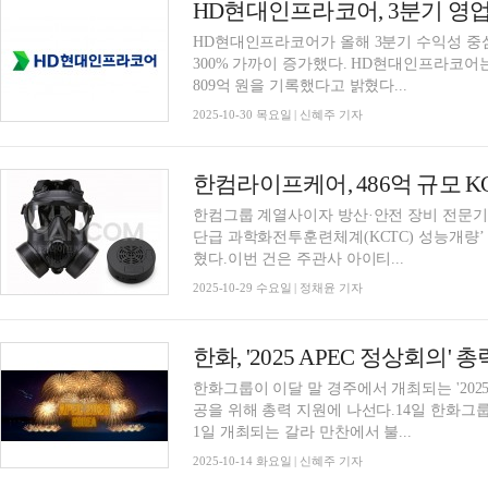
HD현대인프라코어, 3분기 영업익
HD현대인프라코어가 올해 3분기 수익성 중심
300% 가까이 증가했다. HD현대인프라코어는 3
809억 원을 기록했다고 밝혔다...
2025-10-30 목요일 | 신혜주 기자
한컴라이프케어, 486억 규모 K
한컴그룹 계열사이자 방산·안전 장비 전문기
단급 과학화전투훈련체계(KCTC) 성능개량’
혔다.이번 건은 주관사 아이티...
2025-10-29 수요일 | 정채윤 기자
한화, '2025 APEC 정상회의' 
한화그룹이 이달 말 경주에서 개최되는 '2025
공을 위해 총력 지원에 나선다.14일 한화그룹
1일 개최되는 갈라 만찬에서 불...
2025-10-14 화요일 | 신혜주 기자