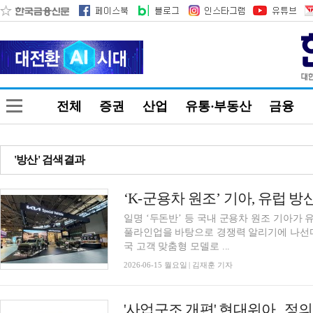
전체
증권
산업
유통·부동산
금융
'방산' 검색결과
‘K-군용차 원조’ 기아, 유럽 
일명 ‘두돈반’ 등 국내 군용차 원조 기아가
풀라인업을 바탕으로 경쟁력 알리기에 나선다
국 고객 맞춤형 모델로 ...
2026-06-15 월요일 | 김재훈 기자
'사업구조 개편' 현대위아...정