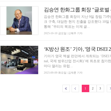
김승연 한화그룹 회장이 지난 9일 창립 73
크 구축, 대담한 현지 진출을 강조했다.10
통해 "우리의 목표는 이제 글...
2025-10-10 금요일 | 신혜주 기자
‘K방산 원조’ 기아, '영국 DSEI
기아가 영국 엑셀 런던에서 개최되는 ‘DSEI UK 2025(D
nal, 국제 방위산업 전시회)’에 최초로 참가한다고 9일 밝혔다. 지난 1
마다 열리는 유럽...
2025-09-09 화요일 | 김재훈 기자
1
2
3