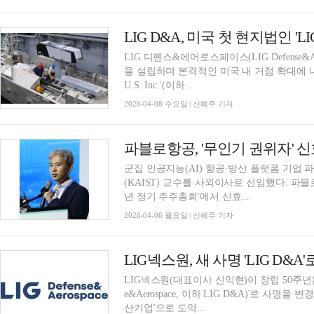
LIG D&A, 미국 첫 현지법인 'LIG D
LIG 디펜스&에어로스페이스(LIG Defense&A
을 설립하며 본격적인 미국 내 거점 확대에 나선다.
U.S. Inc.'(이하...
2026-04-08 수요일 | 신혜주 기자
파블로항공, '무인기 권위자' 
군집 인공지능(AI) 항공·방산 플랫폼 기업
(KAIST) 교수를 사외이사로 선임했다. 파블
년 정기 주주총회'에서 신효...
2026-04-06 월요일 | 신혜주 기자
LIG넥스원(대표이사 신익현)이 창립 50주년을 
e&Aerospace, 이하 LIG D&A)'로 사
산기업'으로 도약...