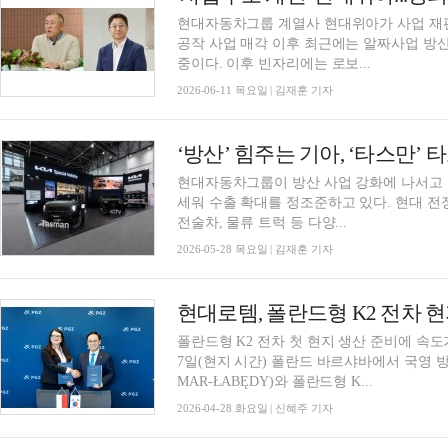
현대자동차그룹 계열사 현대위아가 사업 재편
공작 사업 매각 이후 최근에는 알짜사업 방
중이다. 이후 빈자리에는 로보...
2026-06-11 목요일 | 김재훈 기자
‘방산’ 힘주는 기아, ‘타스만’
현대자동차그룹이 방산 사업 강화에 나서고 
세워 수출 확대를 정조준하고 있다. 현대 전
전술차, 물류 트럭 등 다양...
2026-05-28 목요일 | 김재훈 기자
현대로템, 폴란드형 K2 전차 
폴란드형 K2 전차 첫 현지 생산 준비에 속도
7일(현지 시간) 폴란드 바르샤바에서 국영 방
MAR-ŁABĘDY)와 폴란드형 K...
2026-04-28 화요일 | 신혜주 기자