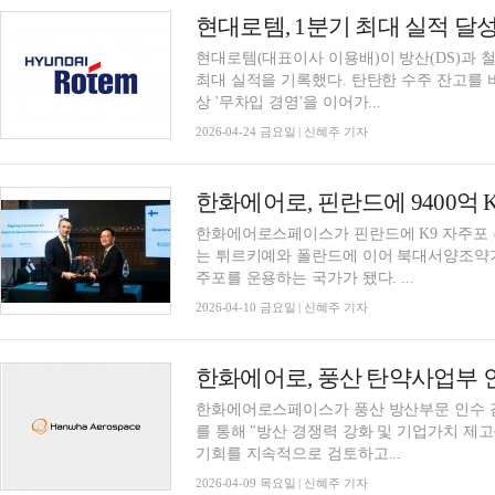
현대로템, 1분기 최대 실적 달
현대로템(대표이사 이용배)이 방산(DS)과 철
최대 실적을 기록했다. 탄탄한 수주 잔고를 
상 '무차입 경영'을 이어가...
2026-04-24 금요일 | 신혜주 기자
한화에어로, 핀란드에 9400억 K
한화에어로스페이스가 핀란드에 K9 자주포 
는 튀르키예와 폴란드에 이어 북대서양조약기구(N
주포를 운용하는 국가가 됐다. ...
2026-04-10 금요일 | 신혜주 기자
한화에어로, 풍산 탄약사업부 
한화에어로스페이스가 풍산 방산부문 인수 
를 통해 "방산 경쟁력 강화 및 기업가치 제
기회를 지속적으로 검토하고...
2026-04-09 목요일 | 신혜주 기자