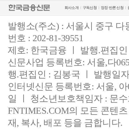
회사소개
구독신청
정정·반론 신청
발행소(주소) : 서울시 중구 
번호 : 202-81-39551
제호: 한국금융 ㅣ 발행.편집인 : 
신문사업 등록번호: 서울,다0655
행.편집인 : 김봉국 ㅣ 발행일자:
인터넷신문 등록번호: 서울, 아03
일 ㅣ 청소년보호책임자 : 문수
FNTIMES.COM의 모든 콘텐
재, 복사, 배포 등을 금합니다.