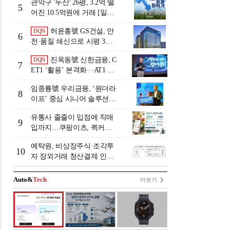
관악구 '두산' 26평, 3.2억 떨
5
어진 10.5억원에 거래 [일일
하락가]
허윤홍號 GS건설, 안
DQN
6
전·품질 쇄신으로 시평 3위
탈환
진옥동號 신한금융, C
DQN
7
ET1 ‘활용’ 본격화···AT1 늘
린 이유는 [Capital Quality Re
임종룡號 우리금융, ‘원더라
view]
8
이프’ 중심 시니어 솔루션
확대…계열사 시너지 '관건'
유통사 줄줄이 입점에 직매
[금융 시니어 비즈니스 돋보
9
입까지…쿠팡이츠, 퀵커머
기]
스 판 키운다
예탁원, 비상장주식·조각투
10
자 장외거래 청산결제 인프
라 구축 착수
Auto&
Tech
더보기