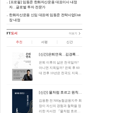
[프로필] 임동준 한화자산운용 대표이사 내정
자…글로벌 투자 전문가
한화자산운용 신임 대표에 임동준 전략사업Unit
장 내정
FT
도서
더보기
추천
서평
신간
[신간]은퇴연옥…김경록의 은퇴 후 삶의 나침반
은퇴 이후의 삶은 천국일까?
아니면 지옥일까? 은퇴 후 60
대 전후 10년은 천국도 지옥도
아닌 '연옥'이라 개념이 등장해
화제를 모으고 있다.투자 전문
가이자 은퇴연구소장으로서의
[신간] 물처럼 흐르고 원칙으로 서다…김용환의 통찰을 담다
은퇴 설계를 가이드해 온 김경
록 옵투스자산운용의 고문이
김용환 전 NH농협금융지주 회
신간 『은퇴연옥』을 내놓았
장이 자신의 경험과 철학을 정
다.단테는 지옥을 '모든 희망을
리한 자서전 『물처럼 흐르고