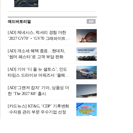
버려야 하는 곳'이라 묘사했다.
원칙으로 서다』를 펴냈다.정
오늘날 많은 이가 은퇴를 지옥
통 관료 출신으로 한국 금융의
이라 부르며 절망하지만, 김경
주요 변곡점마다 중요한 역할
애드버토리얼
록 고문은 새로운 시각을 제시
을 하고 금융 경영인으로서 큰
한다. 은퇴 후 60대를 전후한 1
족적을 남긴 김 전 회장이 후배
[AD] 제네시스, 럭셔리 경험 더한
0년의 과도기는 지옥이 아니라
세대에게 전하는 삶의 조언을
‘2027 GV70’‧‘GV70 그래파이트’
정화와 성장의 공간인 ‘은퇴연
담은 인생 노트다.『물처럼 흐
출시
옥(Purgatory)’이라는 것이다.
르고 원칙으로 서다』는 단순
[AD] 개소세 혜택 종료…현대차,
연옥은 고통스럽지만 끝이 있
한 자서전을 넘어, 실패를 두려
‘썸머 페스타’로 고객 부담 완화
으며, 준비를 통해 천국으로 나
워하지 않는 용기와 자신에 대
아갈 수 있는 희망의 장소라고
한 믿음이 어떻게 삶을 풍요롭
[AD] 기아 ‘디 올 뉴 셀토스’, 인도
말한
게 만드는지를 보여주는 지혜
타임스 드라이브 어워즈서 ‘올해의
의 보고로 평가된다.김용환 전
SUV’ 선정
회장은 “인생의 목표가 크더라
[AD]‘그랜저 잡자’ 기아, 상품성 더
도 조급해하지 말고 작은 것부
한 ‘The 2027 K8’ 출시
터 하나 하나 성취해 나가
라”고 조언한다. 뼈아픈 실패
[카드뉴스] KT&G, ‘CDP’ 기후변화
조차 성공의 뼈대가 된다는 긍
·수자원 관리 부문 우수기업 선정
정적인 마음으로