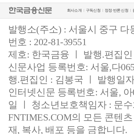
회사소개
구독신청
정정·반론 신청
발행소(주소) : 서울시 중구 
번호 : 202-81-39551
제호: 한국금융 ㅣ 발행.편집인 : 
신문사업 등록번호: 서울,다0655
행.편집인 : 김봉국 ㅣ 발행일자:
인터넷신문 등록번호: 서울, 아03
일 ㅣ 청소년보호책임자 : 문수
FNTIMES.COM의 모든 콘텐
재, 복사, 배포 등을 금합니다.