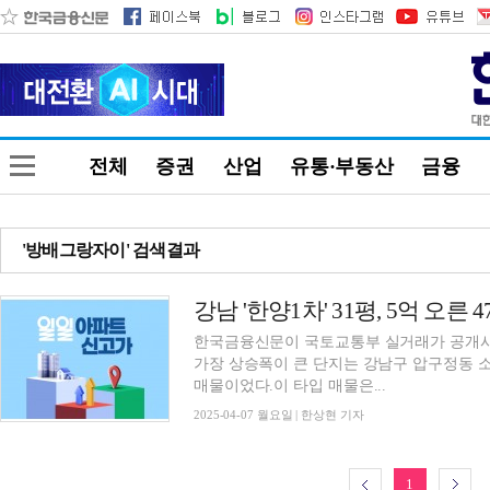
전체
증권
산업
유통·부동산
금융
'방배그랑자이' 검색결과
강남 '한양1차' 31평, 5억 오른
한국금융신문이 국토교통부 실거래가 공개시스
가장 상승폭이 큰 단지는 강남구 압구정동 소재 ‘
매물이었다.이 타입 매물은...
2025-04-07 월요일 | 한상현 기자
1