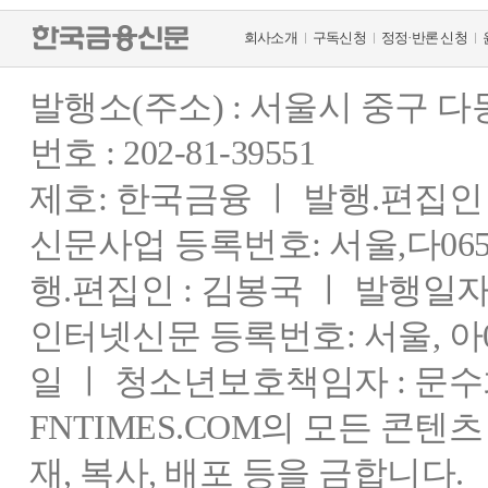
회사소개
구독신청
정정·반론 신청
발행소(주소) : 서울시 중구 
번호 : 202-81-39551
제호: 한국금융 ㅣ 발행.편집인 : 
신문사업 등록번호: 서울,다0655
행.편집인 : 김봉국 ㅣ 발행일자:
인터넷신문 등록번호: 서울, 아03
일 ㅣ 청소년보호책임자 : 문수
FNTIMES.COM의 모든 콘텐
재, 복사, 배포 등을 금합니다.