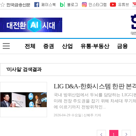
전체
증권
산업
유통·부동산
금융
'미사일' 검색결과
국내 방위산업에서 두뇌를 담당하는 LIG디
미래 전장 주도권을 잡기 위해 차세대 무기체
에 이르기까지 전방위적인...
2026-04-29 수요일 | 신혜주 기자
1