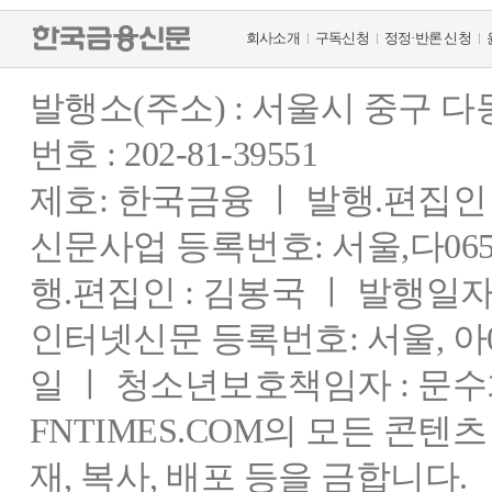
회사소개
구독신청
정정·반론 신청
발행소(주소) : 서울시 중구 
번호 : 202-81-39551
제호: 한국금융 ㅣ 발행.편집인 : 
신문사업 등록번호: 서울,다0655
행.편집인 : 김봉국 ㅣ 발행일자:
인터넷신문 등록번호: 서울, 아03
일 ㅣ 청소년보호책임자 : 문수
FNTIMES.COM의 모든 콘텐
재, 복사, 배포 등을 금합니다.