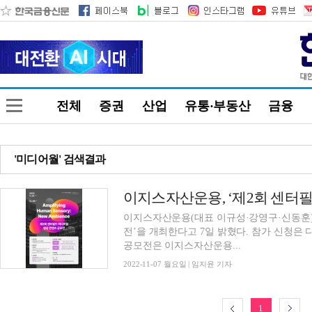
전체
증권
산업
유통·부동산
금융
'미디어월' 검색결과
이지스자산운용, ‘제2회 센터필
이지스자산운용(대표 이규성·강영구·신동훈)
전’을 개최한다고 7일 밝혔다. 참가 신청은
공모전은 이지스자산운용...
2022-11-07 월요일 | 임지윤 기자
1