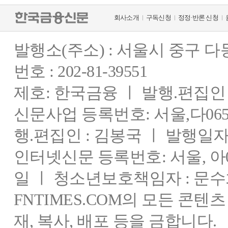
회사소개
구독신청
정정·반론 신청
발행소(주소) : 서울시 중구 
번호 : 202-81-39551
제호: 한국금융 ㅣ 발행.편집인 : 
신문사업 등록번호: 서울,다0655
행.편집인 : 김봉국 ㅣ 발행일자:
인터넷신문 등록번호: 서울, 아03
일 ㅣ 청소년보호책임자 : 문수
FNTIMES.COM의 모든 콘텐
재, 복사, 배포 등을 금합니다.