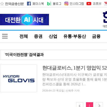
전체
증권
산업
유통·부동산
금융
'미국이란전쟁' 검색결과
현대글로비스(대표이사 이규복)가 글로벌 지
량 확보와 선대 운영 효율화를 통해 올해 1
컨퍼런스콜을 통해 2026년 1...
2026-04-23 목요일 | 신혜주 기자
1