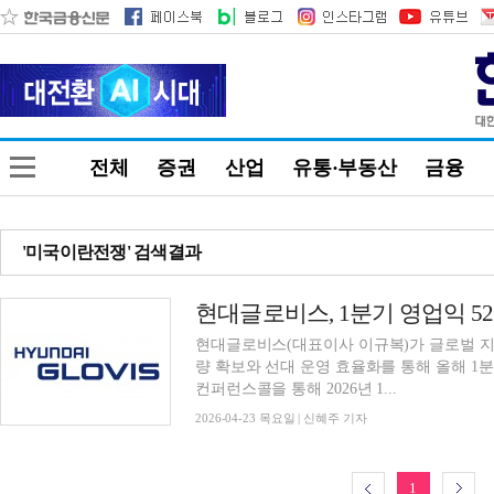
전체
증권
산업
유통·부동산
금융
'미국이란전쟁' 검색결과
현대글로비스(대표이사 이규복)가 글로벌 지
량 확보와 선대 운영 효율화를 통해 올해 1
컨퍼런스콜을 통해 2026년 1...
2026-04-23 목요일 | 신혜주 기자
1