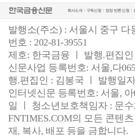
회사소개
구독신청
정정·반론 신청
발행소(주소) : 서울시 중구 
번호 : 202-81-39551
제호: 한국금융 ㅣ 발행.편집인 : 
신문사업 등록번호: 서울,다0655
행.편집인 : 김봉국 ㅣ 발행일자:
인터넷신문 등록번호: 서울, 아03
일 ㅣ 청소년보호책임자 : 문수
FNTIMES.COM의 모든 콘텐
재, 복사, 배포 등을 금합니다.