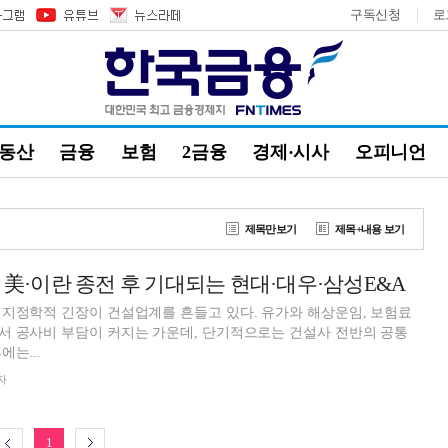
구독신청
로
부동산
금융
보험
2금융
경제·시사
오피니언
제목만보기
제목+내용 보기
도 美·이란 종전 후 기대되는 현대·대우·삼성E&A
지정학적 긴장이 건설업계를 흔들고 있다. 유가와 해상운임, 보험료
서 공사비 부담이 커지는 가운데, 단기적으로는 건설사 전반의 공통
는...
자
1