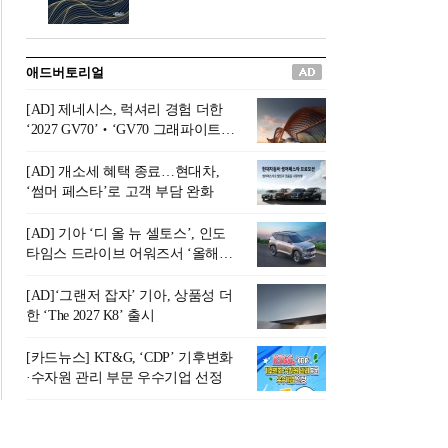
버려야 하는 곳'이라 묘사했다.
원칙으로 서다』를 펴냈다.정
오늘날 많은 이가 은퇴를 지옥
통 관료 출신으로 한국 금융의
이라 부르며 절망하지만, 김경
주요 변곡점마다 중요한 역할
애드버토리얼
록 고문은 새로운 시각을 제시
을 하고 금융 경영인으로서 큰
한다. 은퇴 후 60대를 전후한 1
족적을 남긴 김 전 회장이 후배
[AD] 제네시스, 럭셔리 경험 더한
0년의 과도기는 지옥이 아니라
세대에게 전하는 삶의 조언을
‘2027 GV70’‧‘GV70 그래파이트’
정화와 성장의 공간인 ‘은퇴연
담은 인생 노트다.『물처럼 흐
출시
옥(Purgatory)’이라는 것이다.
르고 원칙으로 서다』는 단순
[AD] 개소세 혜택 종료…현대차,
연옥은 고통스럽지만 끝이 있
한 자서전을 넘어, 실패를 두려
‘썸머 페스타’로 고객 부담 완화
으며, 준비를 통해 천국으로 나
워하지 않는 용기와 자신에 대
아갈 수 있는 희망의 장소라고
한 믿음이 어떻게 삶을 풍요롭
[AD] 기아 ‘디 올 뉴 셀토스’, 인도
말한
게 만드는지를 보여주는 지혜
타임스 드라이브 어워즈서 ‘올해의
의 보고로 평가된다.김용환 전
SUV’ 선정
회장은 “인생의 목표가 크더라
[AD]‘그랜저 잡자’ 기아, 상품성 더
도 조급해하지 말고 작은 것부
한 ‘The 2027 K8’ 출시
터 하나 하나 성취해 나가
라”고 조언한다. 뼈아픈 실패
[카드뉴스] KT&G, ‘CDP’ 기후변화
조차 성공의 뼈대가 된다는 긍
·수자원 관리 부문 우수기업 선정
정적인 마음으로