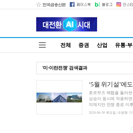
전체
증권
산업
유통·
'미·이란전쟁' 검색결과
‘5월 위기설’에
호르무즈 해협을 둘러싼 
상승이 동시에 작용하면
악재지만 전쟁 종료 이후에
2026-04-30 목요일 | 조범형 기