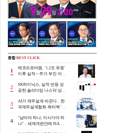
종합
BEST CLICK
에코프로비엠, ‘1.2조 유증’
1
이후 실적‧주가 부진 어쩌
나
SK하이닉스, 실적 반등 성
2
공한 솔리다임 나스닥 상장
검토
AI가 재무설계 바꾼다…한
3
국재무설계협회·쿼터백 '베
러웰스'로 생태계 구축
"남아야 하나, 이사가야 하
4
나"…세제개편안에 ISA 투
자자 셈법 복잡