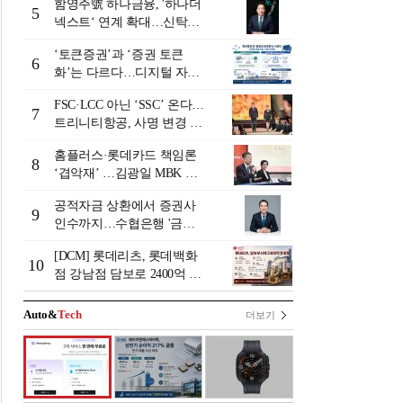
함영주號 하나금융, '하나더
5
넥스트‘ 연계 확대…신탁수
수료 2배 증가 효과 [금융 시
‘토큰증권’과 ‘증권 토큰
니어 비즈니스 돋보기]
6
화’는 다르다…디지털 자본
시장 다음 단계는
FSC·LCC 아닌 ‘SSC’ 온다…
7
트리니티항공, 사명 변경 넘
어 사업모델 전환 선언
홈플러스·롯데카드 책임론
8
‘겹악재’ …김광일 MBK 부
회장 부담 커지나
공적자금 상환에서 증권사
9
인수까지…수협은행 '금융
그룹화' 25년 여정 [수협은
[DCM] 롯데리츠, 롯데백화
행 금융그룹의 꿈①]
10
점 강남점 담보로 2400억 조
달…단기채 차환
Auto&
Tech
더보기