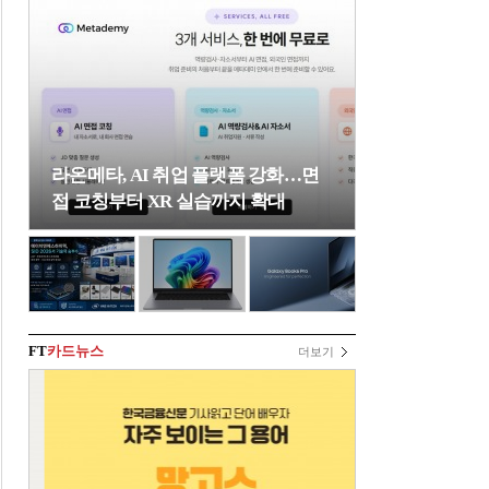
라온메타, AI 취업 플랫폼 강화…면
접 코칭부터 XR 실습까지 확대
FT
카드뉴스
더보기