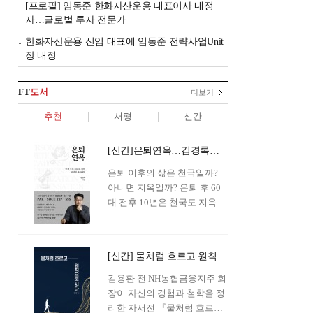
[프로필] 임동준 한화자산운용 대표이사 내정
자…글로벌 투자 전문가
한화자산운용 신임 대표에 임동준 전략사업Unit
장 내정
FT
도서
더보기
추천
서평
신간
[신간]은퇴연옥…김경록의 은퇴 후 삶의 나침반
은퇴 이후의 삶은 천국일까?
아니면 지옥일까? 은퇴 후 60
대 전후 10년은 천국도 지옥도
아닌 '연옥'이라 개념이 등장해
화제를 모으고 있다.투자 전문
가이자 은퇴연구소장으로서의
[신간] 물처럼 흐르고 원칙으로 서다…김용환의 통찰을 담다
은퇴 설계를 가이드해 온 김경
록 옵투스자산운용의 고문이
김용환 전 NH농협금융지주 회
신간 『은퇴연옥』을 내놓았
장이 자신의 경험과 철학을 정
다.단테는 지옥을 '모든 희망을
리한 자서전 『물처럼 흐르고