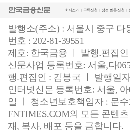
회사소개
구독신청
정정·반론 신청
발행소(주소) : 서울시 중구 
번호 : 202-81-39551
제호: 한국금융 ㅣ 발행.편집인 : 
신문사업 등록번호: 서울,다0655
행.편집인 : 김봉국 ㅣ 발행일자:
인터넷신문 등록번호: 서울, 아03
일 ㅣ 청소년보호책임자 : 문수
FNTIMES.COM의 모든 콘텐
재, 복사, 배포 등을 금합니다.