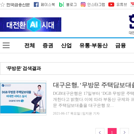
전체
증권
산업
유통·부동산
금융
'무방문' 검색결과
대구은행, ‘무방문 주택담보대출’ 
DGB대구은행은 17일부터 ‘DGB 무방문 
개한다고 밝혔다.이에 따라 부동산 규제와 프
문 주택담보대출을 대구은행 모...
2021-06-17 목요일 | 임지윤 기자
1