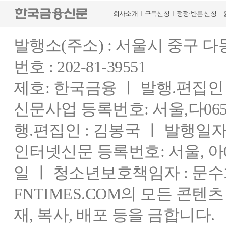
회사소개
구독신청
정정·반론 신청
발행소(주소) : 서울시 중구 
번호 : 202-81-39551
제호: 한국금융 ㅣ 발행.편집인 : 
신문사업 등록번호: 서울,다0655
행.편집인 : 김봉국 ㅣ 발행일자:
인터넷신문 등록번호: 서울, 아03
일 ㅣ 청소년보호책임자 : 문수
FNTIMES.COM의 모든 콘텐
재, 복사, 배포 등을 금합니다.