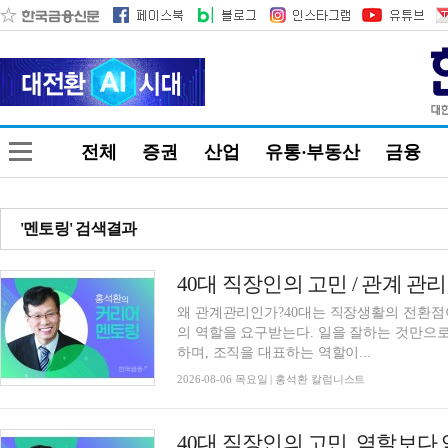
전체
증권
산업
유통·부동산
금융
'멘토링' 검색결과
왜 관계관리인가?40대는 직장생활의 전환점
의 역할을 요구받는다. 일을 잘하는 것만으
하며, 조직을 대표하는 역할이...
2026-08-06 목요일 | 홍석환 칼럼니스트