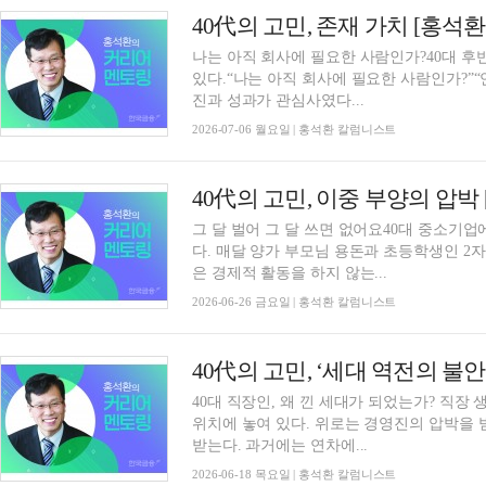
40代의 고민, 존재 가치 [홍석
나는 아직 회사에 필요한 사람인가?40대 후
있다.“나는 아직 회사에 필요한 사람인가?”“언
진과 성과가 관심사였다...
2026-07-06 월요일 | 홍석환 칼럼니스트
40代의 고민, 이중 부양의 압박
그 달 벌어 그 달 쓰면 없어요40대 중소기
다. 매달 양가 부모님 용돈과 초등학생인 2자
은 경제적 활동을 하지 않는...
2026-06-26 금요일 | 홍석환 칼럼니스트
40代의 고민, ‘세대 역전의 불
40대 직장인, 왜 낀 세대가 되었는가? 직장 
위치에 놓여 있다. 위로는 경영진의 압박을
받는다. 과거에는 연차에...
2026-06-18 목요일 | 홍석환 칼럼니스트