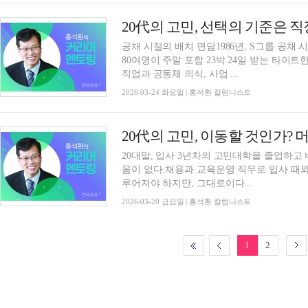
공채 시절의 배치 면담1986년, S그룹 공채
80여명이 주말 포함 23박 24일 받는 타이트
직업과 공동체 의식, 사업 ...
2026-03-24 화요일 | 홍석환 칼럼니스트
20대말, 입사 3년차의 고민대학을 졸업하고
움이 없다.채용과 교육운영 직무로 입사 때와
루어져야 하지만, 그대로이다...
2026-03-20 금요일 | 홍석환 칼럼니스트
1
2