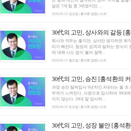
는 팀과 개인의 실적판이 있다. 지역별 팀별
달은 7개 팀 중 3위였지만, ...
2026-05-15 금요일 | 홍석환 칼럼니스트
30代의 고민, 상사와의 갈등 
회사와 직무는 좋지만, 상사만 생각하면 퇴직
리가 빠진다. 팀장의 성격과 일하는 방식이 
에 대해 시도 없이 불러 질책...
2026-05-11 월요일 | 홍석환 칼럼니스트
30代의 고민, 승진 [홍석환의 
과장 승진 탈락입사 9년차인 A대리는 올 초 
무게가 느껴진다. 사원으로 입사하여 30대에
지지 않는다. 20대 말 입사하...
2026-04-25 토요일 | 홍석환 칼럼니스트
30代의 고민, 성장 불안 [홍석