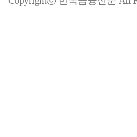
Copyrightⓒ 한국금융신문 All Rig