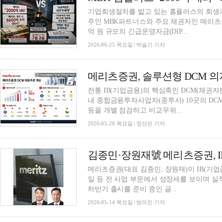
기업회생절차를 밟고 있는 홈플러스의 회생계
주인 MBK파트너스와 주요 채권자인 메리츠금
억 원 규모의 긴급운영자금(DIP...
2026-06-25 목요일 | 박슬기 기자
전통 IB(기업금융)의 핵심축인 DCM(채권자
내 종합금융투자사업자(종투사) 10곳의 DCM
등을 개별 점검하고 비교우위...
2026-05-28 목요일 | 정선은 기자
메리츠증권(대표 김종민, 장원재)이 IB(기업
일 등 전 사업 부문에서 성장세를 보이며 
하반기 출시를 준비 중인 글...
2026-05-14 목요일 | 방의진 기자