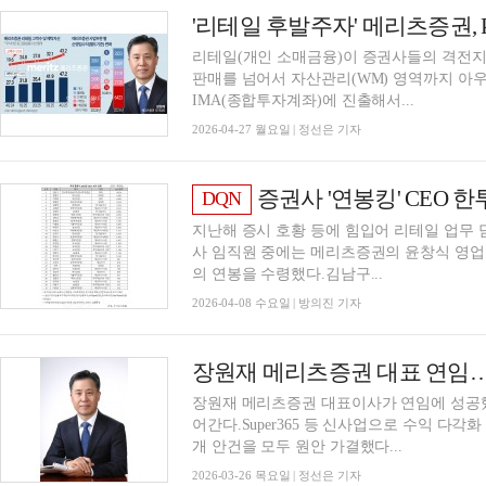
리테일(개인 소매금융)이 증권사들의 격전지
판매를 넘어서 자산관리(WM) 영역까지 아우
IMA(종합투자계좌)에 진출해서...
2026-04-27 월요일 | 정선은 기자
증권사 '연봉킹' CEO 한투 김남
DQN
지난해 증시 호황 등에 힘입어 리테일 업무 담
사 임직원 중에는 메리츠증권의 윤창식 영업
의 연봉을 수령했다.김남구...
2026-04-08 수요일 | 방의진 기자
장원재 메리츠증권 대표 연임…각
장원재 메리츠증권 대표이사가 연임에 성공했
어간다.Super365 등 신사업으로 수익 다각
개 안건을 모두 원안 가결했다...
2026-03-26 목요일 | 정선은 기자