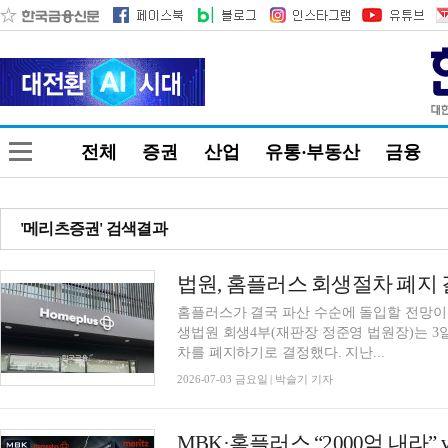
전체
증권
산업
유통·부동산
금융
'메리츠증권' 검색결과
법원, 홈플러스 회생절차 폐지 
홈플러스가 결국 파산 수순에 돌입할 전망
생법원 회생4부(재판장 정준영 법원장)는 
차를 폐지하기로 결정했다. 지난...
2026-07-03 금요일 | 박슬기 기자