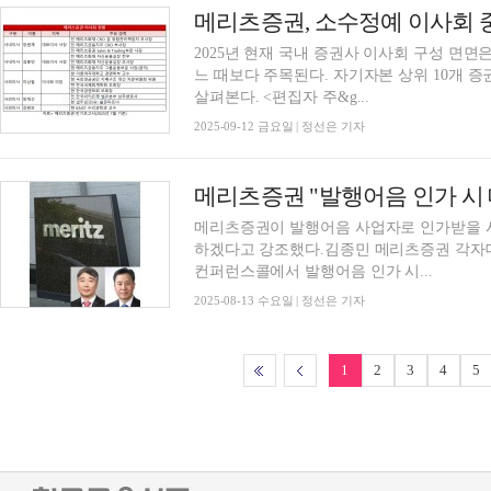
2025년 현재 국내 증권사 이사회 구성 면면
느 때보다 주목된다. 자기자본 상위 10개 
살펴본다. <편집자 주&g...
2025-09-12 금요일 | 정선은 기자
메리츠증권 "발행어음 인가 시
메리츠증권이 발행어음 사업자로 인가받을 
하겠다고 강조했다.김종민 메리츠증권 각자대표
컨퍼런스콜에서 발행어음 인가 시...
2025-08-13 수요일 | 정선은 기자
1
2
3
4
5