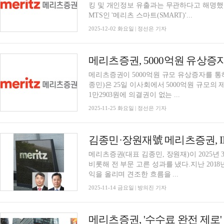
킹 및 개인정보 유출과는 무관하다고 해명했
MTS인 '메리츠 스마트(SMART)'...
2025-12-02 화요일 | 정선은 기자
메리츠증권이 5000억원 규모 유상증자를 통
종민)은 25일 이사회에서 5000억원 규모
1만2903원에 의결권이 없는 ...
2025-11-25 화요일 | 정선은 기자
메리츠증권(대표 김종민, 장원재)이 2025년
비롯해 전 부문 고른 성과를 냈다.지난 2018
익을 올리며 견조한 흐름을 ...
2025-11-14 금요일 | 방의진 기자
메리츠증권, '수수료 완전 제로' 