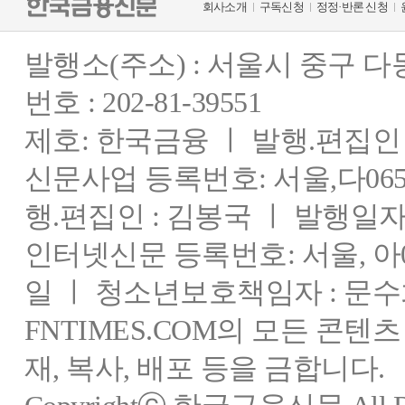
회사소개
구독신청
정정·반론 신청
발행소(주소) : 서울시 중구 
번호 : 202-81-39551
제호: 한국금융 ㅣ 발행.편집인 : 
신문사업 등록번호: 서울,다0655
행.편집인 : 김봉국 ㅣ 발행일자:
인터넷신문 등록번호: 서울, 아03
일 ㅣ 청소년보호책임자 : 문수
FNTIMES.COM의 모든 콘텐
재, 복사, 배포 등을 금합니다.