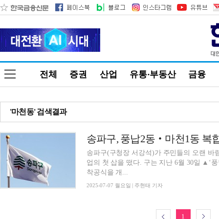
전체
증권
산업
유통·부동산
금융
'마천동' 검색결과
송파구(구청장 서강석)가 주민들의 오랜 바람인
업의 첫 삽을 떴다. 구는 지난 6월 30일 ▲‘풍납2동’ 복합청사, 7월 4일 ▲‘마천1동’ 복합청사
착공식을 개...
2025-07-07 월요일 | 주현태 기자
1