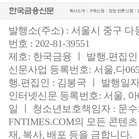
회사소개
구독신청
정정·반론 신청
발행소(주소) : 서울시 중구 
번호 : 202-81-39551
제호: 한국금융 ㅣ 발행.편집인 : 
신문사업 등록번호: 서울,다0655
행.편집인 : 김봉국 ㅣ 발행일자:
인터넷신문 등록번호: 서울, 아03
일 ㅣ 청소년보호책임자 : 문수
FNTIMES.COM의 모든 콘텐
재, 복사, 배포 등을 금합니다.