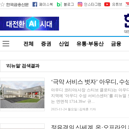
전체
증권
산업
유통·부동산
금융
'리뉴얼' 검색결과
‘극악 서비스 벗자’ 아우디, 
아우디 코리아(사장 스티브 클로티)는 아우
지역에 ‘아우디 수성 서비스센터’를 리뉴얼 오픈했다고 24
는 연면적 1714.39㎡ 규...
2025-11-24 월요일 | 김재훈 기자
정유경의 신세계, 온·오프라인 