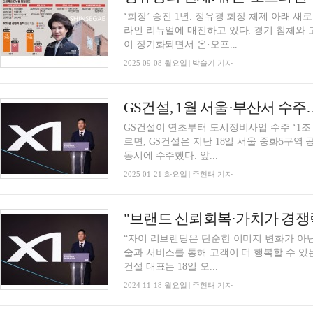
‘회장’ 승진 1년. 정유경 회장 체제 아래 
라인 리뉴얼에 매진하고 있다. 경기 침체와
이 장기화되면서 온·오프...
2025-09-08 월요일 | 박슬기 기자
GS건설, 1월 서울·부산서 수주
GS건설이 연초부터 도시정비사업 수주 ‘1조 클럽’에 입성
르면, GS건설은 지난 18일 서울 중화5구
동시에 수주했다. 앞...
2025-01-21 화요일 | 주현태 기자
“자이 리브랜딩은 단순한 이미지 변화가 아
술과 서비스를 통해 고객이 더 행복할 수 있는 주거
건설 대표는 18일 오...
2024-11-18 월요일 | 주현태 기자