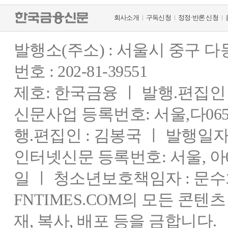
회사소개
구독신청
정정·반론 신청
발행소(주소) : 서울시 중구 
번호 : 202-81-39551
제호: 한국금융 ㅣ 발행.편집인 : 
신문사업 등록번호: 서울,다0655
행.편집인 : 김봉국 ㅣ 발행일자:
인터넷신문 등록번호: 서울, 아03
일 ㅣ 청소년보호책임자 : 문수
FNTIMES.COM의 모든 콘텐
재, 복사, 배포 등을 금합니다.