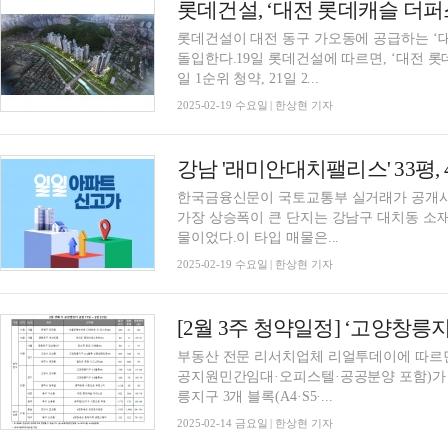
롯데건설, ‘대전 롯데캐슬 더퍼
롯데건설이 대전 동구 가오동에 공급하는 ‘
돌입한다.19일 롯데건설에 따르면, ‘대전 롯
일 1순위 청약, 21일 2...
2025-02-19 수요일 | 한상현 기자
한국금융신문이 국토교통부 실거래가 공개시스템
가장 상승폭이 큰 단지는 강남구 대치동 소재 ‘
물이었다.이 타입 매물은...
2025-02-19 수요일 | 한상현 기자
부동산 전문 리서치업체 리얼투데이에 따르면 2
공지원민간임대·오피스텔·공공분양 포함)가 청약 접수를 받는다
릉지구 3개 블록(A4·S5·...
2025-02-14 금요일 | 한상현 기자