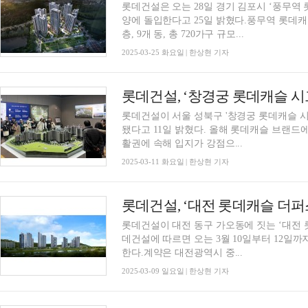
롯데건설은 오는 28일 경기 김포시 ‘풍무역
양에 돌입한다고 25일 밝혔다.풍무역 롯데캐
층, 9개 동, 총 720가구 규모...
2025-03-25 화요일 | 한상현 기자
롯데건설, ‘창경궁 롯데캐슬 시
롯데건설이 서울 성북구 '창경궁 롯데캐슬 시
됐다고 11일 밝혔다. 올해 롯데캐슬 브랜드에
활권에 속해 입지가 강점으...
2025-03-11 화요일 | 한상현 기자
롯데건설, ‘대전 롯데캐슬 더퍼
롯데건설이 대전 동구 가오동에 짓는 ‘대전 
데건설에 따르면 오는 3월 10일부터 12일
한다.계약은 대전광역시 중...
2025-03-09 일요일 | 한상현 기자