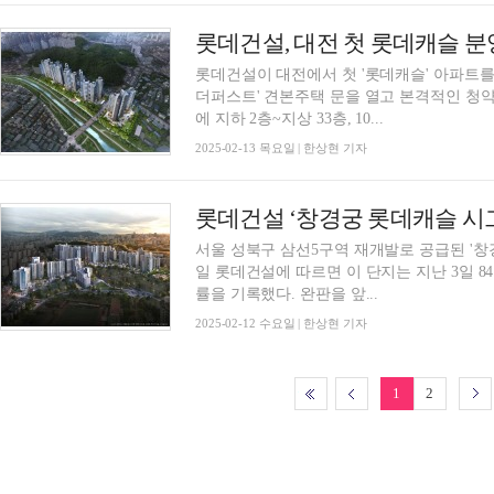
롯데건설, 대전 첫 롯데캐슬 분
롯데건설이 대전에서 첫 '롯데캐슬' 아파트를
더퍼스트' 견본주택 문을 열고 본격적인 청약
에 지하 2층~지상 33층, 10...
2025-02-13 목요일 | 한상현 기자
롯데건설 ‘창경궁 롯데캐슬 시
서울 성북구 삼선5구역 재개발로 공급된 '창
일 롯데건설에 따르면 이 단지는 지난 3일 84㎡
률을 기록했다. 완판을 앞...
2025-02-12 수요일 | 한상현 기자
1
2