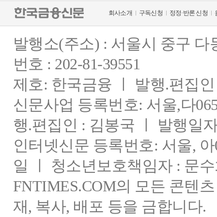
회사소개
구독신청
정정·반론 신청
발행소(주소) : 서울시 중구 
번호 : 202-81-39551
제호: 한국금융 ㅣ 발행.편집인 : 
신문사업 등록번호: 서울,다0655
행.편집인 : 김봉국 ㅣ 발행일자:
인터넷신문 등록번호: 서울, 아03
일 ㅣ 청소년보호책임자 : 문수
FNTIMES.COM의 모든 콘텐
재, 복사, 배포 등을 금합니다.