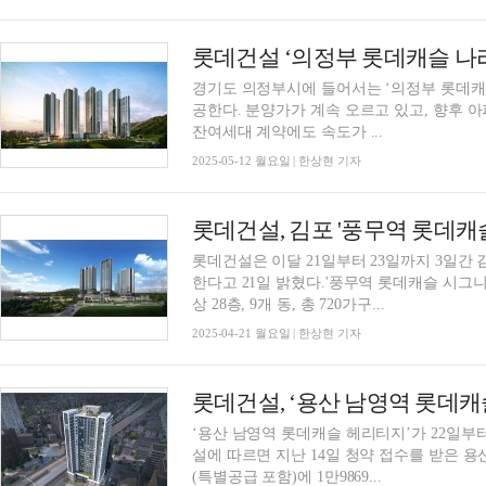
롯데건설 ‘의정부 롯데캐슬 나
경기도 의정부시에 들어서는 ‘의정부 롯데캐
공한다. 분양가가 계속 오르고 있고, 향후 
잔여세대 계약에도 속도가 ...
2025-05-12 월요일 | 한상현 기자
롯데건설, 김포 '풍무역 롯데캐
롯데건설은 이달 21일부터 23일까지 3일간
한다고 21일 밝혔다.'풍무역 롯데캐슬 시그
상 28층, 9개 동, 총 720가구...
2025-04-21 월요일 | 한상현 기자
‘용산 남영역 롯데캐슬 헤리티지’가 22일부터 
설에 따르면 지난 14일 청약 접수를 받은 
(특별공급 포함)에 1만9869...