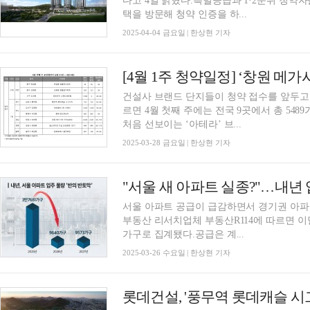
다고 4일 밝혔다.특별공급과 1·2순위 청약
택을 방문해 청약 인증을 하...
2025-04-04 금요일 | 한상현 기자
건설사 브랜드 단지들이 청약 접수를 앞두고
르면 4월 첫째 주에는 전국 9곳에서 총 54
처음 선보이는 ‘아테라’ 브...
2025-03-28 금요일 | 한상현 기자
"서울 새 아파트 실종?"…내년 
서울 아파트 공급이 급감하면서 경기권 아파
부동산 리서치업체 부동산R114에 따르면 이달
가구로 집계됐다.공급은 계...
2025-03-26 수요일 | 한상현 기자
롯데건설, '풍무역 롯데캐슬 시