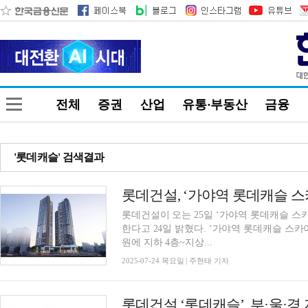
전체
증권
산업
유통·부동산
금융
'롯데캐슬' 검색결과
롯데건설, ‘가야역 롯데캐슬 스
롯데건설이 오는 25일 ‘가야역 롯데캐슬 스
한다고 24일 밝혔다. ‘가야역 롯데캐슬 스카이엘’은 부산광역시 부산진구 가야동 3-11번지 일
원에 지하 4층~지상...
2025-07-24 목요일 | 주현태 기자