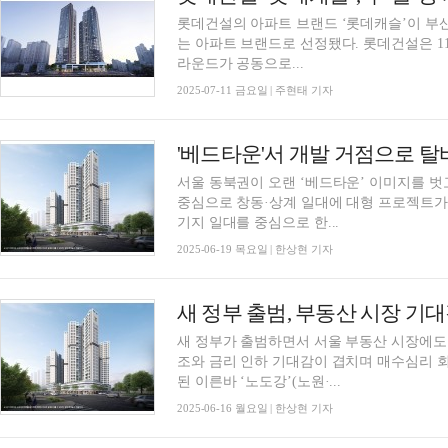
롯데건설의 아파트 브랜드 ‘롯데캐슬’이 부산
는 아파트 브랜드로 선정됐다. 롯데건설은 11일 부동산 리서치 전문 기업 부동산R114와 턴어
라운드가 공동으로...
2025-07-11 금요일 | 주현태 기자
'베드타운'서 개발 거점으로 
서울 동북권이 오랜 ‘베드타운’ 이미지를 벗
중심으로 창동·상계 일대에 대형 프로젝트가
기지 일대를 중심으로 한...
2025-06-19 목요일 | 한상현 기자
새 정부가 출범하면서 서울 부동산 시장에도 
조와 금리 인하 기대감이 겹치며 매수심리 
된 이른바 ‘노도강’(노원·...
2025-06-16 월요일 | 한상현 기자