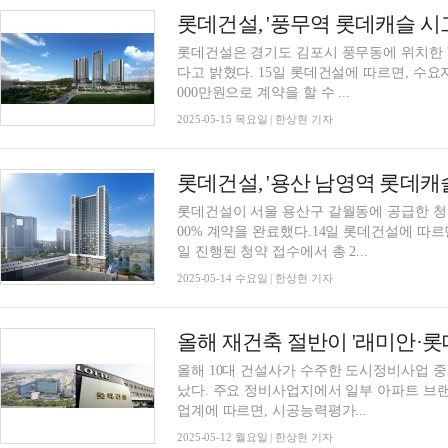
롯데건설, '풍무역 롯데캐슬 시
롯데건설은 경기도 김포시 풍무동에 위치한 '
다고 밝혔다. 15일 롯데건설에 따르면, 수요
000만원으로 계약을 할 수 ...
2025-05-15 목요일 | 한상현 기자
롯데건설, '용산 남영역 롯데캐
롯데건설이 서울 용산구 갈월동에 공급한 청
00% 계약을 완료했다.14일 롯데건설에 따르
일 진행된 청약 접수에서 총 2...
2025-05-14 수요일 | 한상현 기자
올해 재건축 절반이 '래미안·
올해 10대 건설사가 수주한 도시정비사업 
났다. 주요 정비사업지에서 일부 아파트 브
업계에 따르면, 시공능력평가...
2025-05-12 월요일 | 한상현 기자