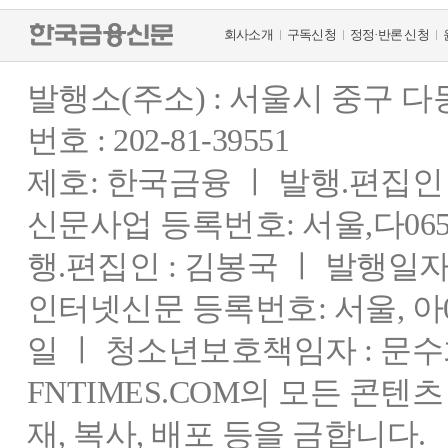
회사소개
구독신청
정정·반론 신청
발행소(주소) : 서울시 중구 
번호 : 202-81-39551
제호: 한국금융 ㅣ 발행.편집인 : 
신문사업 등록번호: 서울,다0655
행.편집인 : 김봉국 ㅣ 발행일자:
인터넷신문 등록번호: 서울, 아03
일 ㅣ 청소년보호책임자 : 문수
FNTIMES.COM의 모든 콘텐
재, 복사, 배포 등을 금합니다.