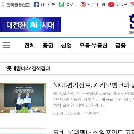
전체
증권
산업
유통·부동산
금융
'롯데멤버스' 검색결과
NICE평가정보(대표이사 김종윤)가 카카오뱅
안신용평가모형 외부기관 제공을 위한 업무제
통해 플랫폼 기반 신용평가...
2025-07-01 화요일 | 김다민 기자
코빗, 롯데멤버스 엘포인트 고객